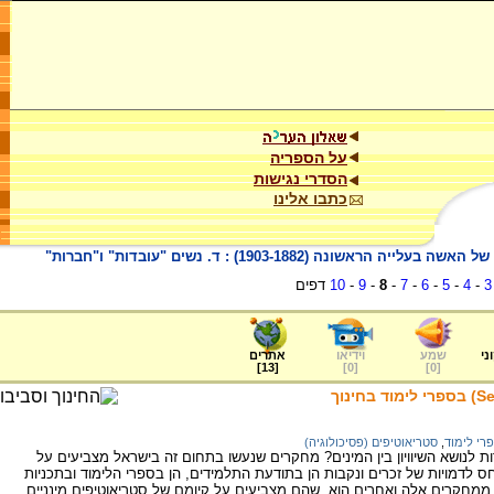
על הספריה
הסדרי נגישות
כתבו אלינו
האשה - "עובדת" , או "חברה" במפעל התחייה? על מקומה של האשה בעלייה הראשונה (1903-1882) : ד. נשים "עובדות" ו"חברות"
3
-
4
-
5
-
6
-
7
-
8
-
9
-
10
דפים
ני
שמע
וידיאו
אתרים
]
13
[
]
0
[
]
0
[
השתקפות סטריאוטיפים מינניים (Sexists) בספרי לימוד בחינוך
רי לימוד
,
סטריאוטיפים (פסיכולוגיה)
 לנושא השיוויון בין המינים? מחקרים שנעשו בתחום זה בישראל מצביעים על
 לדמויות של זכרים ונקבות הן בתודעת התלמידים, הן בספרי הלימוד ובתכניות
ממחקרים אלה ואחרים הוא, שהם מצביעים על קיומם של סטריאוטיפים מינניים