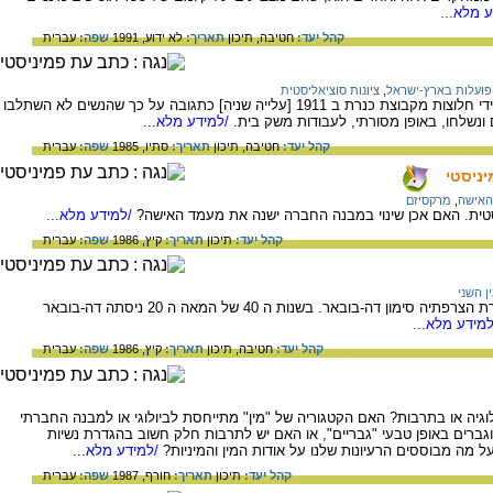
 מלא...
קהל יעד:
חטיבה,
תיכון
תאריך:
לא ידוע, 1991
שפה:
עברית
פועלות בארץ-ישראל
,
ציונות סוציאליסטית
על תנועת הפועלות בארץ-ישראל, שקמה על ידי חלוצות מקבוצת כנרת ב 1911 [עלייה שניה] כתגובה על כך שהנשים לא השתלבו
ונשלחו, באופן מסורתי, לעבודות משק בית.
/למידע מלא...
קהל יעד:
חטיבה,
תיכון
תאריך:
סתיו, 1985
שפה:
עברית
ניסטי
האישה
,
מרקסיזם
ת. האם אכן שינוי במבנה החברה ישנה את מעמד האישה?
/למידע מלא...
קהל יעד:
תיכון
תאריך:
קיץ, 1986
שפה:
עברית
ן השני
על ספרה "המין השני" של הפילוסופית והסופרת הצרפתיה סימון דה-בובאר. בשנות ה 40 של המאה ה 20 ניסתה דה-בובאר
מידע מלא...
קהל יעד:
חטיבה,
תיכון
תאריך:
קיץ, 1986
שפה:
עברית
גיה או בתרבות? האם הקטגוריה של "מין" מתייחסת לביולוגי או למבנה החברתי
וגברים באופן טבעי "גבריים", או האם יש לתרבות חלק חשוב בהגדרת נשיות
על מה מבוססים הרעיונות שלנו על אודות המין והמיניות?
/למידע מלא...
קהל יעד:
תיכון
תאריך:
חורף, 1987
שפה:
עברית