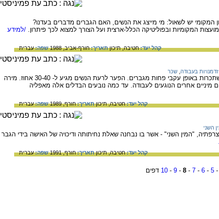
 המקומי יש לשאול: מי מייצג את הנשים, האם הגברים מדברים בעדנו?
עצות המקומיות ובפוליטיקה הכלל-ארצית ועל הצורך למצוא לכך פיתרון.
/למידע
קהל יעד:
חטיבה,
תיכון
תאריך:
חורף-אביב, 1988
שפה:
עברית
הזדמנויות בעבודה
,
שכר
ממצאי המחקרים האחרונים מורים שנשים משתכרות באופן עקבי פחות מגברים. הפער לרעת הנשים מגיע ל- 30-40 אחוז. מירה
 מיניים אחרים הנוגעים לעבודה. עד כמה נובעים הבדלים אלה מאפליה
קהל יעד:
חטיבה,
תיכון
תאריך:
חורף, 1989
שפה:
עברית
ן השני
רפתיה, "המין השני" - אשר בו נבחנה שאלת נחיתותה ודיכויה של האישה בידי הגבר
קהל יעד:
חטיבה,
תיכון
תאריך:
חורף, 1991
שפה:
עברית
5
-
6
-
7
-
8
-
9
-
10
דפים