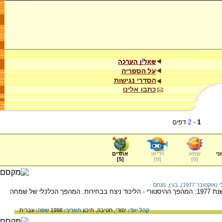
על הספריה
הסדרי נגישות
כתבו אלינו
1
-
2
דפים
ני
שמע
וידיאו
אתרים
]
5
[
]
0
[
]
0
[
וקטובר 1977)
,
בגין, מנחם
האירועים החשובים שארעו במדינת ישראל בשנת 1977: המהפך ההיסטורי - הליכוד ניצח בבחירות. המהפך הכלכלי של שמחה
קהל יעד:
יסודי,
חטיבה,
תיכון
תאריך:
1998
שפה:
עברית