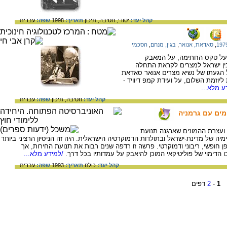
קהל יעד:
יסודי,
חטיבה,
תיכון
תאריך:
1998
שפה:
עברית
,
סאדאת, אנואר
,
בגין, מנחם
,
הסכמי
 על טקס החתימה, על המאבק
ין ישראל למצרים לקראת התחלה
 הגעתו של נשיא מצרים אנואר סאדאת
יוזמת השלום, על ועידת קמפ דיוויד -
ע מלא...
קהל יעד:
חטיבה,
תיכון
שפה:
עברית
מים עם גרמניה
 ועצרת ההמונים שארגנה תנועת
ימיה של מדינת-ישראל ובתולדות הדמוקרטיה הישראלית. היה זה הניסיון הרציני ביותר
ופשי, ריבוני ודמוקרטי. פרשה זו רדפה שנים רבות את תנועת החירות, אך
 הדימוי של פוליטיקאי המוכן להיאבק על עמדותיו בכל דרך.
/למידע מלא...
קהל יעד:
כולם
תאריך:
1993
שפה:
עברית
1
-
2
דפים