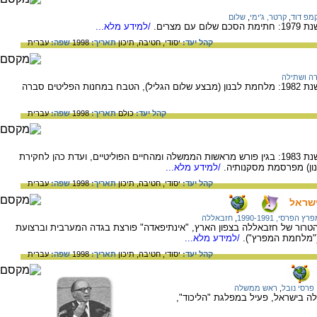
מפ דוד
,
קרטר, ג'ימי
,
שלום
מצרים.
/למידע מלא...
קהל יעד:
יסודי,
חטיבה,
תיכון
תאריך:
1998
שפה:
עברית
ה ושתילה
האירועים החשובים שארעו במדינת ישראל בשנת 1982: מלחמת לבנון (מבצע שלום הגליל), הטבח במחנות הפליטים סברה
קהל יעד:
כולם
תאריך:
1998
שפה:
עברית
האירועים החשובים שארעו במדינת ישראל בשנת 1983: בגין פורש מראשות הממשלה ומהחיים הפוליטיים, ועדת כהן לחקירת
ון) מפרסמת מסקנותיה.
/למידע מלא...
קהל יעד:
יסודי,
חטיבה,
תיכון
תאריך:
1998
שפה:
עברית
ישראל
פרסי, 1990-1991
,
חזבאללה
טרור של חזבאללה בצפון הארץ, "אינתיפאדה" פורצת בגדה המערבית וברצועת
("מלחמת המפרץ").
/למידע מלא...
קהל יעד:
יסודי,
חטיבה,
תיכון
תאריך:
1998
שפה:
עברית
פרסי נובל
,
ראש ממשלה
ה בישראל, פעיל במפלגת "הליכוד",