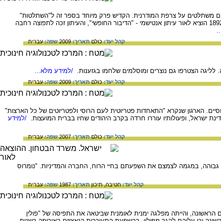
הודים הם בני גזע נחות ודת בזויה, וכי הם משתלטים על צרפת המודרנית. הקדיש פרק מיוחד בספר זה ל"השתלטות"
היהודים על אלג'יריה, ובהשפעתו החלו מתיישבים צרפתים באלג'יריה לפרסם חיבורים ובהם טענות דומות. מ- 1892 הוציא לאור עיתון אנטישמי - "הדיבור החופשי", והעיתון זכה לתפוצה רחבה
.
קהל יעד:
כולם
תאריך:
2009
שפה:
עברית
/למידע מלא...
קהל יעד:
כולם
תאריך:
2009
שפה:
עברית
 רוסיים. הארגון שנקרא "התאחדות פטריוטית לעם הרוסי ולפטריוטים של כל הארצות"
ינת ישראל, ופעולותיו עוררו חרדה בקרב היהודים שחיו בברית המועצות.
/למידע
קהל יעד:
כולם
תאריך:
2007
שפה:
עברית
 גבוהה, במגמה לצמצם את השפעתם בחיי הרוח, החברה והמדיניות. "נומרוס
קהל יעד:
חטיבה,
תיכון
תאריך:
1987
שפה:
עברית
ראשונה, והייתה מפלגה ימנית לאומנית שביטאה את התפיסה של "פולין
השונה וכי עליהם להגר מפולין. בהשפעת התעוררות הנאציזם באירופה בשנות