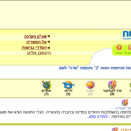
על הספריה
הסדרי נגישות
כתבו אלינו
ת "J" ותוספת "שרה" לשם
ערך לקסיקוני
שמע
וידיאו
אתרים
]
7
[
]
5
[
]
0
[
]
8
[
ודי הונגריה
ועה שהוקמה ב- 1918 ונלחמה בהשתלבות היהודים במדינה ובחברה בהונגריה. חברי התנועה הציג
ים באירופה.
/למידע מלא...