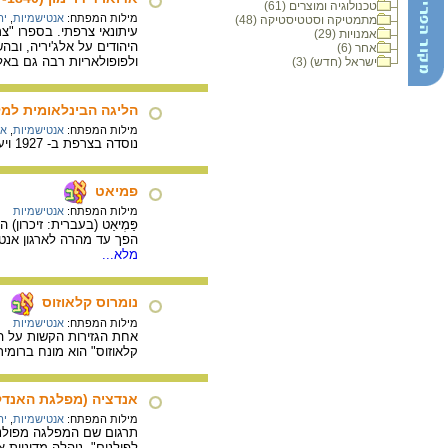
טכנולוגיה ומוצרים (61)
מילות המפתח:
אנטישמיות
,
יה
מתמטיקה וסטטיסטיקה (48)
אמנויות (29)
אחר (6)
ולפופולאריות רבה גם באלג'יריה. ב- 1899 הקים ארגון אנטישמי - "
ישראל (חדש) (3)
הליגה הבינלאומית למ
מילות המפתח:
אנטישמיות
,
אר
נוסדה בצרפת ב- 1927 ויעדה היה מאבק בביטויי האנטישמיות בכל מקום. סניפיה פעלו באירופה ובצפון אפריקה. לליגה הצטרפו גם נוצרים ומוסלמים שלחמו בגזענות.
פמיאט
מילות המפתח:
אנטישמיות
פַּמְיאַט (בעברית: זיכרו
הפך עד מהרה לארגון אנטי
מלא...
נומרוס קלאוזוס
מילות המפתח:
אנטישמיות
אחת הגזירות הקשות על ה
קלאוזוס" הוא מונח ברומ
אנדציה (מפלגת האנדק
מילות המפתח:
אנטישמיות
,
יה
תרגום שם המפלגה מפולני
לפולנים". ניהלה מדיניות