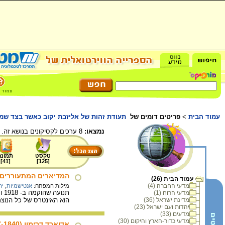
עמוד הבית
>
פריטים דומים של
תעודת זהות של אליזבת יקוב כאשר בצד שמאל מודפסת האו
נמצאו:
8 ערכים לקסיקונים בנושא זה.
טקסט
תמונה
]
41
[
]
125
[
המדיארים המתעוררים
עמוד הבית (26)
מדעי החברה (4)
מילות המפתח:
אנטישמיות
,
יה
תנ
מדעי הרוח (1)
מדינת ישראל (36)
הוא האינטרס של כל הנוצר
יהדות ועם ישראל (23)
מדעים (33)
מדעי כדור-הארץ והיקום (30)
אדוארד דרימון (1917-1840)