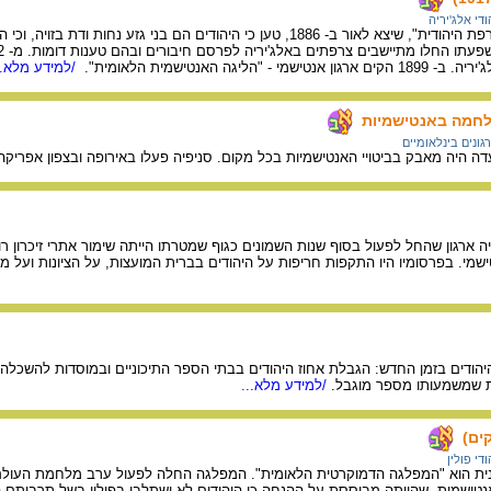
ודי אלג'יריה
עיתונאי צרפתי. בספרו "צרפת היהודית", שיצא לאור ב- 1886, טען כי הי
הליגה האנטישמית הלאומית".
/למידע מלא..
לחמה באנטישמיות
גונים בינלאומיים
ן) היה ארגון שהחל לפעול בסוף שנות השמונים כגוף שמטרתו הייתה שימור אתרי זיכרון
שמי. בפרסומיו היו התקפות חריפות על היהודים בברית המועצות, על הציונות ועל מד
יהודים בזמן החדש: הגבלת אחוז היהודים בבתי הספר התיכוניים ובמוסדות להשכלה
ית שמשמעותו מספר מוגבל.
/למידע מלא...
ים)
ודי פולין
ת הוא "המפלגה הדמוקרטית הלאומית". המפלגה החלה לפעול ערב מלחמת העולם ה
 אנטישמית, שהייתה מבוססת על ההנחה כי היהודים לא ישתלבו בפולין בשל תרבותם 