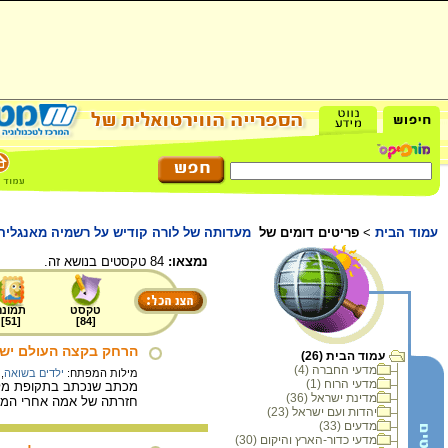
עמוד הבית
>
פריטים דומים של
מעדותה של לורה קודיש על רשמיה מאנגל
נמצאו:
84 טקסטים בנושא זה.
טקסט
תמונה
]
51
[
]
84
[
הרחק בקצה העולם יש ל
עמוד הבית (26)
מדעי החברה (4)
מילות המפתח:
ילדים בשואה
,
מדעי הרוח (1)
מכתב שנכתב בתקופת מלחמ
מדינת ישראל (36)
חזרתה של אמה אחרי המ
יהדות ועם ישראל (23)
מדעים (33)
מדעי כדור-הארץ והיקום (30)