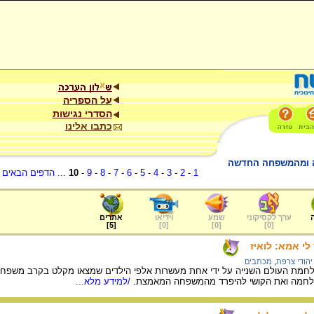
על הספריה
הסדרי נגישות
כתבו אלינו
יה ומהמשפחה החדשה
1
-
2
-
3
-
4
-
5
-
6
-
7
-
8
-
9
-
10
...
הדפים הבאים
.
ערך לקסיקוני
שמע
וידיאו
אתרים
]
5
[
]
0
[
]
0
[
]
0
[
י אמא: לואיז
יהודי צרפת
,
מכתבים
ת העולם השנייה על ידי אחת מעשרות אלפי הילדים שמצאו מקלט בקרב משפחות 
לחמה ואת הקושי להיפרד מהמשפחה המאמצת.
/למידע מלא...