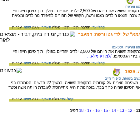
טו וארשה
חסידת אומות העולם, אירנה סנדלר, הצילה בתקופת השואה את חייהם של 2,500 ילדים יהודיים בפולין, תוך סיכון חייה וחיי
הן הוצאו הילדים מגטו ורשה, הקושי של ההורים להיפרד מהילדים ומציאת
קהל יעד:
חטיבה,
תיכון,
תיכון ומעלה
תאריך:
2009
שפה:
עברית
אמא" של ילדי גטו ורשה: המעצר
טו וארשה
,
גסטאפו
חסידת אומות העולם, אירנה סנדלר, הצילה בתקופת השואה את חייהם של 2,500 ילדים יהודיים בפולין, תוך סיכון חייה וחיי
ידי הגסטאפו.
/למידע מלא...
קהל יעד:
חטיבה,
תיכון,
תיכון ומעלה
תאריך:
2009
שפה:
עברית
19
שים בשואה
,
סיפורי חיים
יפה ואלך מספרת לבתה שאותה הפקידה בידי משפחה נוצרית על קורותיה בתקופת השואה. במשך 22 חדשים הסתתרו בני
ף הסיכון שהיה כרוך בכך. בזכרונותיה היא מתייחסת לעובדת היותה אשה וכיצד
קהל יעד:
כולם
תאריך:
2008
שפה:
עברית
1
-
12
-
13
-
14
-
15
-
16
-
17
-
18
דפים