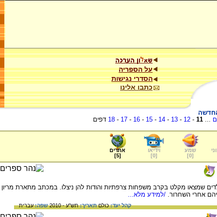
על הספריה
הסדרי נגישות
כתבו אלינו
החדשה
ם
...
11
-
12
-
13
-
14
-
15
-
16
-
17
-
18
דפים
ני
שמע
וידיאו
אתרים
]
5
[
]
0
[
]
0
[
ים שמצאו מקלט בקרב משפחות צרפתיות והודות להן ניצלו. במכתב מתארת מריון
הם אחרי השחרור.
/למידע מלא...
קהל יעד:
כולם
תאריך:
תש"ע - 2010
שפה:
עברית