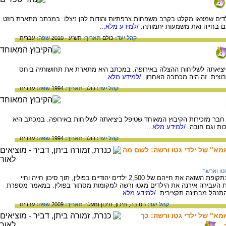
ים שמצאו מקלט בקרב משפחות צרפתיות והודות להן ניצלו. במכתב מתארת רוזט
 בחייה ואת משמעות יתמותה.
/למידע מלא...
קהל יעד:
כולם
תאריך:
תש"ע - 2010
שפה:
עברית
י יציאתה לשליחות ההצלה באירופה. במכתב היא מתארת את תחושותיה ביחס
וצית. זה היה מכתבה האחרון.
/למידע מלא...
קהל יעד:
כולם
תאריך:
1994
שפה:
עברית
חבר מזכירות הקיבוץ המאוחד שטיפל ביציאתה לשליחות באירופה. במכתב היא
ות וגם חובה.
/למידע מלא...
קהל יעד:
כולם
תאריך:
1994
שפה:
עברית
אמא" של ילדי גטו ורשה: לשם מה
טו וארשה
חסידת אומות העולם, אירנה סנדלר, הצילה בתקופת השואה את חייהם של 2,500 ילדים יהודיים בפולין, תוך סיכון חייה וחיי
ת העבירה אירנה את הילדים מגטו ורשה למקומות מסתור בפולין. במאמר מספרת
התנהל מבחינה תקציבית.
/למידע מלא...
קהל יעד:
חטיבה,
תיכון,
תיכון ומעלה
תאריך:
2009
שפה:
עברית
מא" של ילדי גטו ורשה: כך