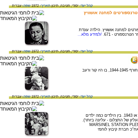
קהל יעד:
יסודי,
חטיבה,
תיכון
תאריך:
1972
שפה:
עברית
רנספורטים למחנה אושוויץ
טים למחנה אושוויץ. הילדה עונדת
טרנספורט - 671.
/למידע מלא...
קהל יעד:
יסודי,
חטיבה,
תיכון
תאריך:
1972
שפה:
עברית
ילדים הולנדים מורעבים באמסטרדם. צולם בחורף 1944-1945, בו היו קור ורעב
קהל יעד:
יסודי,
חטיבה,
תיכון
תאריך:
1972
שפה:
עברית
ילדים במנזר בבלגיה. התצלום נעשה ב-1942 או 1943. בין הילדים כמה ילדים
ליון של התצלום - עליונה ביותר).
ה במרסינל. הילדים נקראו ילדי MARSINEL STATION PLENER
ח"כ חברת קיבוץ לוחמי