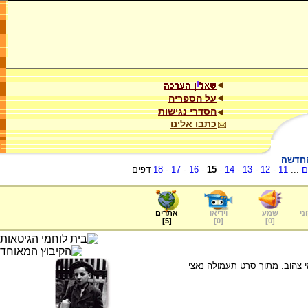
על הספריה
הסדרי נגישות
כתבו אלינו
החדשה
ם
...
11
-
12
-
13
-
14
-
15
-
16
-
17
-
18
דפים
ני
שמע
וידיאו
אתרים
]
5
[
]
0
[
]
0
[
ל כיס מעילו טלאי צהוב. מתוך סרט תעמולה נאצי