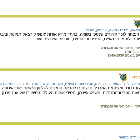
(שואה)
,
ילדים בשואה
,
קורצ'אק, יאנוש
נצחה לזכר היהודים שנספו בשואה. באתר מידע אודות יאנוש קורצ'אק תמונות וביבליו
נים ולוחמים בנאצים, ספרים ופרסומים, תוכניות ואירועים ועוד.
כרון
>
יום השואה והגבורה
 הלוחמת
בשנים 1945-1939
ורה
שואה
,
ילדים בשואה
,
פרנק, אנה
,
חסידי אומות העולם
,
מלחמת העולם השנייה
,
יום הזיכרון לשואה ו
הגבורה ומציג את המרכיבים שחברו להבאת הנאצים לשלטון ולשואת יהודי אירופה תוך 
ת המרי וההתנגדות, משפט אייכמן, חסידי אומות העולם ובסיפורה של אנה פרנק. ת
כרון
>
יום השואה והגבורה
,
ילדים בשואה