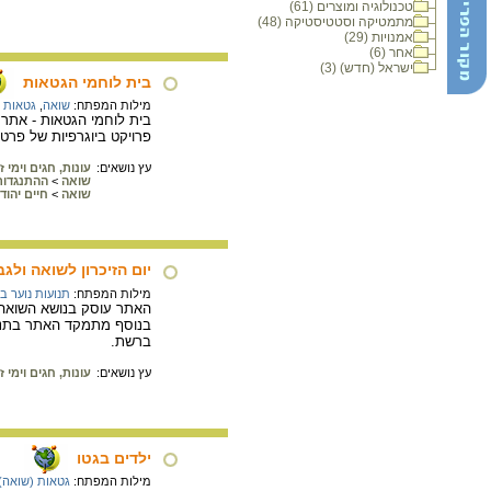
טכנולוגיה ומוצרים (61)
מתמטיקה וסטטיסטיקה (48)
אמנויות (29)
אחר (6)
ישראל (חדש) (3)
בית לוחמי הגטאות
מילות המפתח:
שואה
,
גטאות 
בית לוחמי הגטאות - אתר ה
פרויקט ביוגרפיות של פרטיז
עץ נושאים:
עונות, חגים וימי זי
שואה
>
ההתנגדות
שואה
>
חיים יהודיים 
יום הזיכרון לשואה ולגב
מילות המפתח:
תנועות נוער ב
האתר עוסק בנושא השואה ו
בנוסף מתמקד האתר בתנועו
ברשת.
עץ נושאים:
עונות, חגים וימי זי
ילדים בגטו
מילות המפתח:
גטאות (שואה)