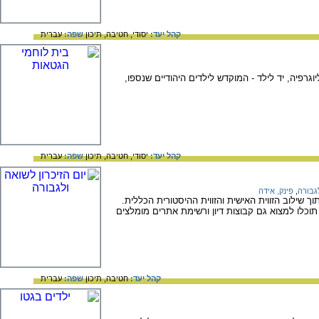
קהל יעד:
יסודי,
חטיבה,
תיכון
שפה:
עברית
גרפיה, יד לילד - המוקדש לילדים היהודיים שנספו,
קהל יעד:
יסודי,
חטיבה,
תיכון
שפה:
עברית
לגבורה
,
פינק, אידה
שילוב הזווית האישית והזווית ההיסטורית הכללית.
וכלו למצוא גם קבוצות דיון ורשימת אתרים מומלצים
קהל יעד:
חטיבה,
תיכון
שפה:
עברית