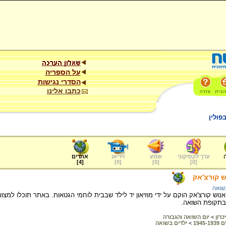
על הספריה
הסדרי נגישות
כתבו אלינו
פולין
ערך לקסיקוני
שמע
וידיאו
אתרים
]
4
[
]
0
[
]
0
[
]
0
[
ש קורצ'אק
שואה
אנוש קורצ'אק הוקם על ידי מוזיאון יד לילד שבבית לוחמי הגטאות. באתר תוכלו למצ
 בתקופת השואה.
כרון
>
יום השואה והגבורה
194
>
ילדים בשואה