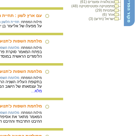
טכנולוגיה ומוצרים (61)
מתמטיקה וסטטיסטיקה (48)
אמנויות (29)
אחר (6)
עם ארץ לשון : תחיית
ישראל (חדש) (3)
מילות המפתח:
תחיית הלשון 
על מפעלו של אליעזר בן יהודה (1858 – 1922) ועל "מלחמת השפות" - המאבק על הה
מלחמת השפות כ'תנועה
מילות המפתח:
מלחמת השפות
בפתח המאמר סוקרת פרופ
הלימודים הראשית במוסד 
מלחמת השפות כ'תנועה
מילות המפתח:
מלחמת השפות
בתקופת העליה השניה הת
על עצמאותו של הישוב המת
מלא...
מלחמת השפות כ'תנועה
מילות המפתח:
מלחמת השפות
המאמר מתאר את אסיפת ה
ההיבט התרבותי וההיבט המד