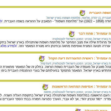
 השפה העברית
העברית
,
בן יהודה, אליעזר
,
מלחמת השפות בארץ-ישראל
וראה בשפה העברית.
/למ
 עממית' : פתח דבר
 בארץ-ישראל
,
טכניון : המכון הישראלי לטכנולוגיה
' מרגלית שילה את מצב המחקר על מלחמת השפות שהתנהלה בארץ ישראל בתקופת 
עוררה תנועה המונית ואסיפות מחאה ובחינתן היא מטרת המאמר הזה.
/למידע מלא..
 עממית' : ראשית התעוררות דעת הקהל
 בארץ-ישראל
,
טכניון : המכון הישראלי לטכנולוגיה
,
דעת קהל
נהל מאבק על מעמדה של העברית כשפת הוראה. בחלק זה של המאמר מתוארת הה
חדש בארץ ישראל. המאמר מתמקד בפעילותם של בוגרי הגימנסיה העברית ביפו ושל 
 עממית' : אסיפות המחאה הראשונות
 בארץ-ישראל
,
טכניון : המכון הישראלי לטכנולוגיה
,
מחאה
עם הראשונה במלחמת השפות שהתנהלה בארץ ישראל בתקופת העליה השניה. לדע
יני. ייסוד טכניון יהודי, אך לא עברי, הוערך כפגיעה חמורה בבתי הספר העבריים וב