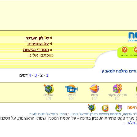
על הספריה
הסדרי נגישות
כתבו אלינו
ורים נחלצת למאבק
1
-
2
-
3
-
4
דפים
ערך לקסיקוני
שמע
וידיאו
אתרים
]
0
[
]
0
[
]
0
[
]
0
[
חיפה
ה גבוהה
,
מלחמת השפות בארץ-ישראל
,
טכניון : המכון הישראלי לטכנולוגיה
בט"ו בשבט תרפ"ה (1925) נערך טקס פתיחת הטכניון בחיפה - על הקמת הטכניון ושנותיו הראשונות, על
מלא...