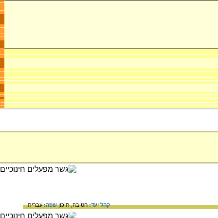
קהל יעד:
חטיבה,
תיכון
שפה:
עברית