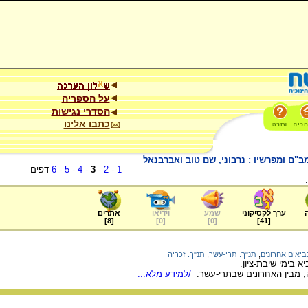
על הספריה
הסדרי נגישות
כתבו אלינו
"ם ומפרשיו : נרבוני, שם טוב ואברבנאל
1
-
2
-
3
-
4
-
5
-
6
דפים
ערך לקסיקוני
שמע
וידיאו
אתרים
]
8
[
]
0
[
]
0
[
]
41
[
ביאים אחרונים
,
תנ"ך. תרי-עשר
,
תנ"ך. זכריה
יא בימי שיבת-ציון.
, מבין האחרונים שבתרי-עשר.
/למידע מלא...