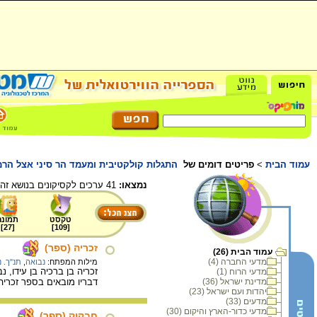
עמוד הבית
>
פריטים דומים של
התגלות קולקטיבית ומעמד הר סיני אצל הרמב
נמצאו:
41 ערכים לקסיקונים בנושא זה.
טקסט
תמונה
]
27
[
]
109
[
זכריה (ספר)
עמוד הבית (26)
מדעי החברה (4)
מילות המפתח:
נבואה
,
תנ"ך. נ
זכריה בן ברכיה בן עידו, נב
מדעי הרוח (1)
מדינת ישראל (36)
דבריו מובאים בספר זכריה
יהדות ועם ישראל (23)
מדעים (33)
מדעי כדור-הארץ והיקום (30)
חבקוק (ספר)