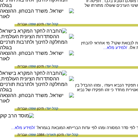
ם מעולם הטבע בלבד. תפיסה זו
שינוי הערכים שעולה מתורתו של
קהל יעד:
תיכון
שפה:
עברית
מת לנבואת שקר? מי אחראי להבחין
אלו.
/למידע מלא...
קהל יעד:
תיכון
שפה:
עברית
פקיד הנביא ויעודו , ומהו ההבדל בין
ירית מחדד כי זהו תפקידו של נביא
קהל יעד:
תיכון
שפה:
עברית
 לפי סדר המסורה ומהו לפי עדות הברייתא המובאת בגמרא?
/למידע מלא...
קהל יעד:
תיכון
תאריך:
1984
שפה:
עברית