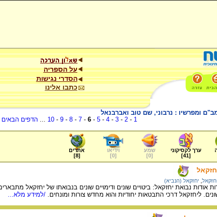
על הספריה
הסדרי נגישות
כתבו אלינו
"ם ומפרשיו : נרבוני, שם טוב ואברבנאל
1
-
2
-
3
-
4
-
5
-
6
-
7
-
8
-
9
-
10
...
הדפים הבאים
.
ערך לקסיקוני
שמע
וידיאו
אתרים
]
8
[
]
0
[
]
0
[
]
41
[
חזקאל
יחזקאל
,
יחזקאל (הנביא)
אודות נבואת יחזקאל: ביטויים שונים ודימויים שונים בנבואתו של יחזקאל מתבא
ם. ליחזקאל דרכי התבטאות יחודיות והוא מחדש צורות ומונחים.
/למידע מלא...