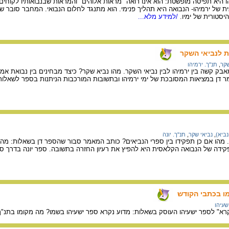
 היא תפיסה מופשטת: הוא אינו רואה "מראות אלוהים" והמראות שבנבואותיו לקוחי
ת של ירמיהו- הנבואה היא תהליך פנימי. הוא מתנגד לחלום הנבואי. המחבר סובר ש
יסטורית של ימיו.
/למידע מלא...
ת לנביאי השקר
שקר
,
תנ"ך. ירמיהו
בק קשה בין ירמיהו לבין נביאי השקר. מהו נביא שקר? כיצד מבחינים בין נבואת א
 דן במציאות המסובכת של ימי ירמיהו ובתשובות המורכבות הניתנות בספר לשאלות 
נביא)
,
נביאי שקר
,
תנ"ך. יונה
. מהו אם כן תפקידו בין ספרי הנביאים? כותב המאמר סבור שהספר דן בשאלות: מהו ת
ידה של הנבואה הקלאסית היא להפיץ את רעיון החזרה בתשובה. ספר יונה בדרך סאט
מו בכתבי הקודש
שעיהו
א" לספר ישעיהו העוסק בשאלות: מדוע נקרא ספר ישעיהו בשמו? מה מקומו בתנ"ך