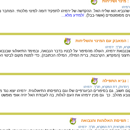
: מינוי ושליחות
רמיהו
הנביא הוא שליח האל. ההקדשה של ירמיהו לתפקיד דומה למינוי מלכותי. המחבר מ
 מסופוטמיים (אשור-בבל).
/למידע מלא...
ו : המאבק עם המינוי והשליחות
קרא
,
תנ"ך. ירמיהו
נבואת ירמיהו, העולה מהסיפור על לבטיו בדבר הנבואה, ובמימד התיאולוגי שבנבואת
החיצוני (המקדש, הקרבנות, ברית המילה, המילה הכתובה), כדי לפנות מקום לביטוי הפ
 : נביא התפילה
(יהדות)
,
דת המקרא
,
תנ"ך. ירמיהו
ם חשוב, גם בסיפורים הביוגרפיים שלו וגם בתפיסתו התיאולוגית. ירמיהו יוצא נגד מ
בע מהלב. כך גם מכין ירמיהו את העם לגלות, בה לעבודת האל יהיה אופי מופשט י
ו : תפיסת האלוהות והנבואה
פיה מקראית
,
דת המקרא
,
תנ"ך. ירמיהו