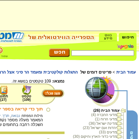
עמוד הבית
>
פריטים דומים של
התגלות קולקטיבית ומעמד הר סיני אצל הרמב
נמצאו:
109 טקסטים בנושא זה.
טקסט
תמונה
]
27
[
]
109
[
תוך כדי קריאה בספר י
עמוד הבית (26)
מדעי החברה (4)
מילות המפתח:
נבואה
,
תנ"ך. 
מדעי הרוח (1)
המאמר מעלה מספר נקודות 
מדינת ישראל (36)
השכלה רחבה בתחומים שוני
יהדות ועם ישראל (23)
מדעים (33)
מדעי כדור-הארץ והיקום (30)