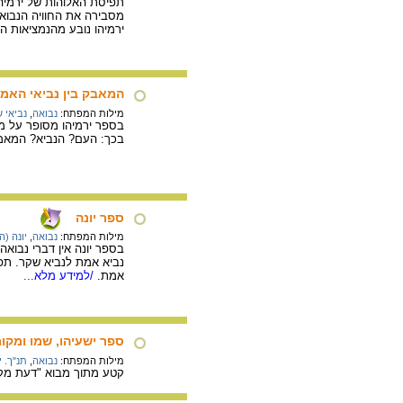
תפיסת האלוהות של ירמיהו
מסבירה את החוויה הנבואי
ירמיהו נובע מהנמציאות הה
המאבק בין נביאי האמ
מילות המפתח:
נבואה
,
נביאי 
בספר ירמיהו מסופר על מא
בכך: העם? הנביא? המאמר
ספר יונה
מילות המפתח:
נבואה
,
יונה (ה
בספר יונה אין דברי נבואה
נביא אמת לנביא שקר. תפק
אמת.
/למידע מלא...
ספר ישעיהו, שמו ומקו
מילות המפתח:
נבואה
,
תנ"ך. י
קטע מתוך מבוא "דעת מקר