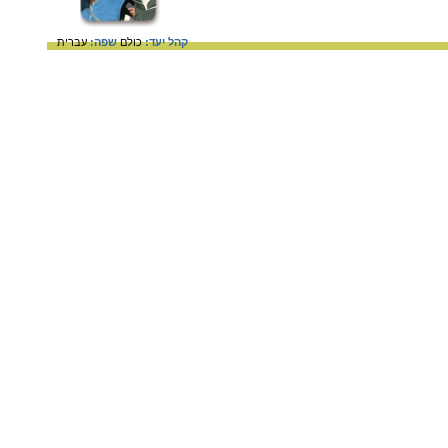
קהל יעד:
כולם
שפה:
עברית