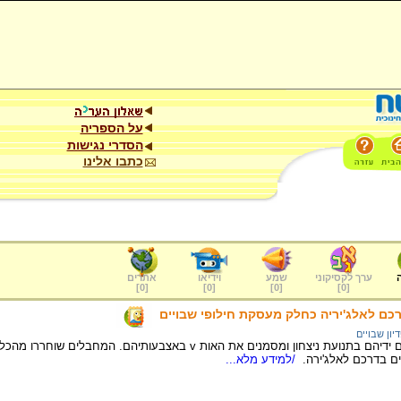
על הספריה
הסדרי נגישות
כתבו אלינו
ערך לקסיקוני
שמע
וידיאו
אתרים
]
0
[
]
0
[
]
0
[
]
0
[
כם לאלג'יריה כחלק מעסקת חילופי שבויים
יון שבויים
מחבלים פלסטינים מרימים ידיהם בתנועת ניצחון ומסמנים את האות v באצב
/למידע מלא...