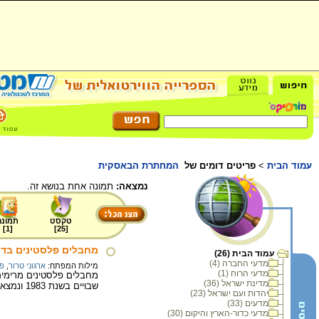
עמוד הבית
>
פריטים דומים של
המחתרת הבאסקית
נמצאה:
תמונה אחת בנושא זה.
טקסט
תמונה
]
1
[
]
25
[
מחבלים פלסטינים בדר
עמוד הבית (26)
מדעי החברה (4)
מילות המפתח:
ארגוני טרור
,
פד
מדעי הרוח (1)
מדינת ישראל (36)
שבויים בשנת 1983 ונמצאים בדרכם לאלג'ירה.
יהדות ועם ישראל (23)
מדעים (33)
מדעי כדור-הארץ והיקום (30)