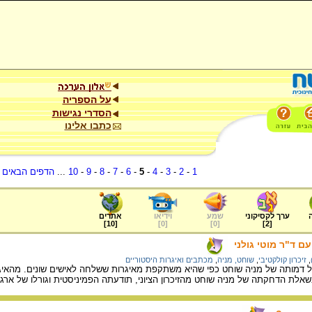
על הספריה
הסדרי נגישות
כתבו אלינו
1
-
2
-
3
-
4
-
5
-
6
-
7
-
8
-
9
-
10
...
הדפים הבאים
.
ערך לקסיקוני
שמע
וידיאו
אתרים
]
10
[
]
0
[
]
0
[
]
2
[
עם ד"ר מוטי גולני
,
זיכרון קולקטיבי
,
שוחט, מניה
,
מכתבים ואיגרות היסטוריים
י על דמותה של מניה שוחט כפי שהיא משתקפת מאיגרות ששלחה לאישים שונים. מהאי
בשאלת הדחקתה של מניה שוחט מהזיכרון הציוני, תודעתה הפמיניסטית וגורלו של ארגו