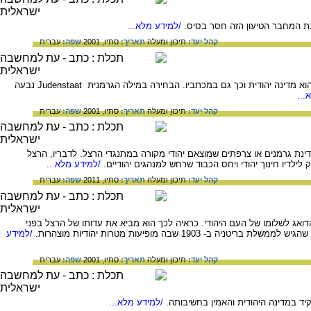
נת המחבר הטיעון הזה חסר בסיס.
/למידע מלא...
קהל יעד:
תיכון ומעלה
תאריך:
סתיו, 2001
שפה:
עברית
הרצל כתב את ספרו מדינת היהודים בגרמנית והוא תורגם לאנגלית, לצרפתית וליידיש. בכל התרגומים המונח הוא מדינה יהודית וכך גם במכתביו. הבחירה במילה הגרמנית Judenstaat נבעה
...
קהל יעד:
תיכון ומעלה
תאריך:
סתיו, 2001
שפה:
עברית
ינת גרמנים או צרפתים שמוצאם יהודי מקורה במתנגדי הרצל. לדבריו, הרצל
דיו חינוך יהודי ויחס הכבוד שרחש למנהגים יהודיים.
/למידע מלא...
קהל יעד:
תיכון ומעלה
תאריך:
סתיו, 2011
שפה:
עברית
אג לשלומו של העם היהודי. כראיה לכך הוא מביא את עדותו של הרצל בפני
/למידע
קהל יעד:
תיכון ומעלה
תאריך:
סתיו, 2001
שפה:
עברית
ד במדינה היהודית והאמין בחשיבותה.
/למידע מלא...