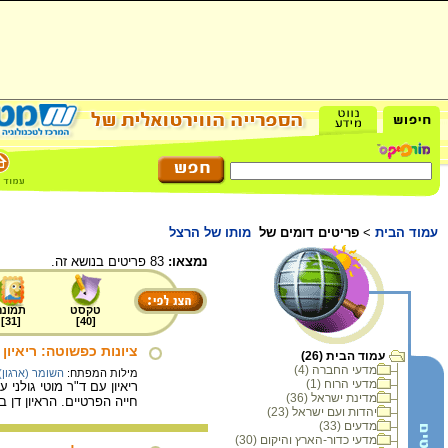
עמוד הבית
>
פריטים דומים של
מותו של הרצל
נמצאו:
83 פריטים בנושא זה.
טקסט
תמונה
]
31
[
]
40
[
ציונות כפשוטה: ריאיון 
עמוד הבית (26)
מדעי החברה (4)
מילות המפתח:
השומר (ארגון)
מדעי הרוח (1)
ריאיון עם ד"ר מוטי גולנ
מדינת ישראל (36)
חייה הפרטיים. הראיון דן 
יהדות ועם ישראל (23)
מדעים (33)
מדעי כדור-הארץ והיקום (30)