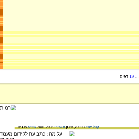
..
19
דפים
קהל יעד:
חטיבה,
תיכון
תאריך:
2001-2003
שפה:
עברית