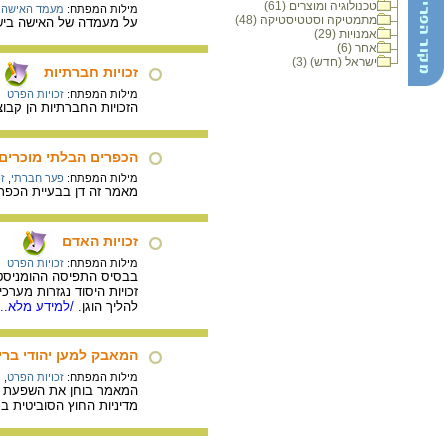
טכנולוגיה ומוצרים (61)
מילות המפתח:
מעמד האישה
,
מתמטיקה וסטטיסטיקה (48)
על מעמדה של האישה בישרא
אמנויות (29)
אחר (6)
ישראל (חדש) (3)
זכויות חברתיות
מילות המפתח:
זכויות הפרט
הזכויות החברתיות הן קבו
הכפרים הבלתי מוכרים
מילות המפתח:
פער חברתי
,
ז
מאמר זה דן בבעיית הכפרים
זכויות האדם
מילות המפתח:
זכויות הפרט
בבסיס התפיסה ההומניסטית
זכויות היסוד נגזרות מערכי
להליך הוגן.
/למידע מלא...
המאבק למען יהודי ברי
מילות המפתח:
זכויות הפרט
,
י
המאמר בוחן את השפעת הי
מדיניות החוץ הסוביטית בכ