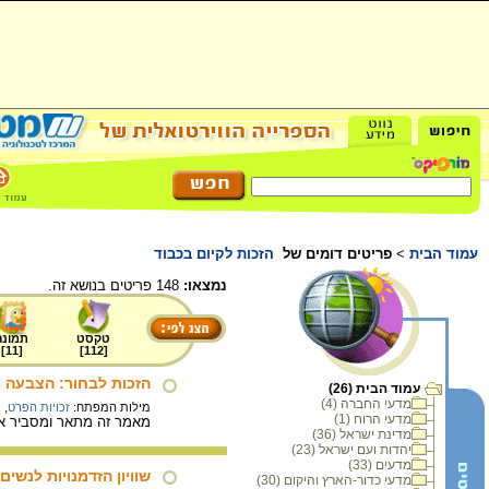
עמוד הבית
>
פריטים דומים של
הזכות לקיום בכבוד
נמצאו:
148 פריטים בנושא זה.
טקסט
תמונה
]
11
[
]
112
[
הזכות לבחור: הצבעה ו
עמוד הבית (26)
מדעי החברה (4)
מילות המפתח:
זכויות הפרט
,
ב
מדעי הרוח (1)
מאמר זה מתאר ומסביר את
מדינת ישראל (36)
יהדות ועם ישראל (23)
מדעים (33)
שוויון הזדמנויות לנשים
מדעי כדור-הארץ והיקום (30)