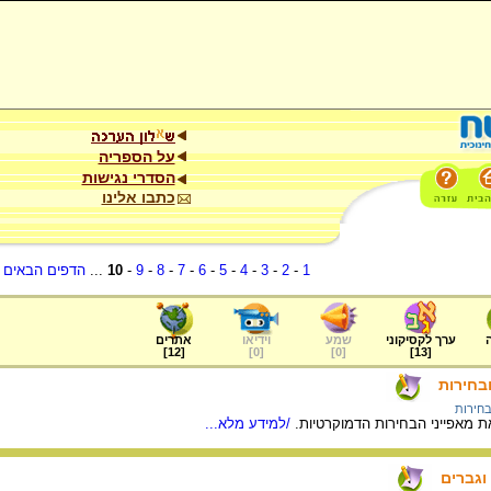
על הספריה
הסדרי נגישות
כתבו אלינו
1
-
2
-
3
-
4
-
5
-
6
-
7
-
8
-
9
-
10
...
הדפים הבאים
.
ערך לקסיקוני
שמע
וידיאו
אתרים
]
12
[
]
0
[
]
0
[
]
13
[
בחירות
חירות
 מאפייני הבחירות הדמוקרטיות.
/למידע מלא...
 וגברים