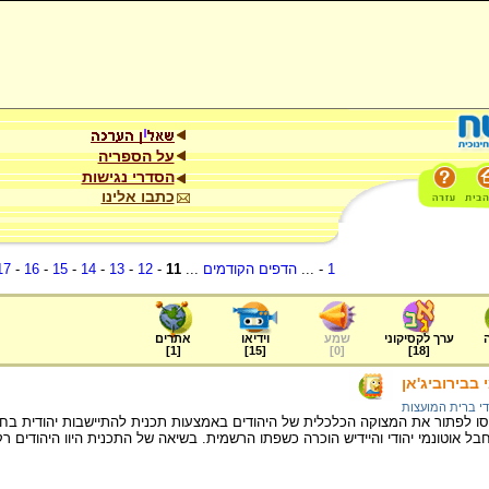
על הספריה
הסדרי נגישות
כתבו אלינו
1
- ...
הדפים הקודמים
...
11
-
12
-
13
-
14
-
15
-
16
-
17
ערך לקסיקוני
שמע
וידיאו
אתרים
]
1
[
]
15
[
]
0
[
]
18
[
 בבירוביג'אן
די ברית המועצות
סו לפתור את המצוקה הכלכלית של היהודים באמצעות תכנית להתיישבות יהודית בחב