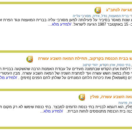
מגיעה לנתב"ג
די ברית המועצות
,
נודל, אידה
,
מסורבי עלייה
ע שנות מאסר בסיביר על פעילותה למען מסורבי עליה בברית המועצות ונגד הפרת ז
ראל.
/למידע מלא...
ש בבית הכנסת בקרקוב, תחילת המאה השבע עשרה
בתי כנסת
,
ארון הקודש
,
יהודי קרקוב
י דלתות ארון הקודש שבתמונה מעידים על עבודת האמנות הרבה שהושקעה בבניית הא
ודי פולין במאה השש עשרה ועד למחצית השניה של המאה השבע עשרה. מבין העיטורים
(משמאל) ואת כיכרות הלחם המונחים על שולחן לחם הפנים (מימין) .
/למידע מלא
אה השבע עשרה, פולין
ת
,
פרעות
ולין, הוא דוגמא לבניית בתי כנסת הדומים למבצר. בתי כנסת שימשו לא רק מקום 
נה בית הכנסת מתנוססים לוחות הברית.
/למידע מלא...