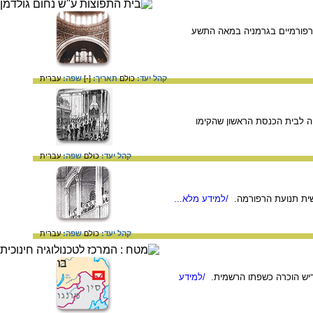
תי הכנסת הרפורמיים בגרמניה במאה התשע
קהל יעד:
כולם
תאריך:
[-]
שפה:
עברית
הכנסת "שארית ישראל" שהוקם בשנת 1730 בעיר ניו-יורק והיה לבית הכנסת הראשון שהקימו
קהל יעד:
כולם
שפה:
עברית
/למידע מלא...
קהל יעד:
כולם
שפה:
עברית
/למידע