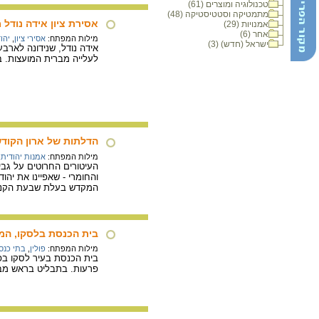
טכנולוגיה ומוצרים (61)
מתמטיקה וסטטיסטיקה (48)
אסירת ציון אידה נודל 
אמנויות (29)
אחר (6)
מילות המפתח:
אסירי ציון
,
יהו
ישראל (חדש) (3)
אידה נודל, שנידונה לארב
לעלייה מברית המועצות. ב- 15 באוקטובר 1987 הגיעה ליש
הדלתות של ארון הקוד
מילות המפתח:
אמנות יהודית
,
העיטורים החרוטים על גב
והחומרי - שאפיינו את יה
המקדש בעלת שבעת הקנים 
בית הכנסת בלסקו, המ
מילות המפתח:
פולין
,
בתי כנס
בית הכנסת בעיר לסקו בפ
פרעות. בתבליט בראש מב