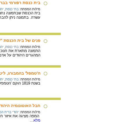
בית כנסת רפורמי בברל
מילות המפתח:
בתי כנסת
,
יהד
עשרה. בתמונה ניתן להבחי
פנים של בית הכנסת "שארי
מילות המפתח:
בתי כנסת
,
יהו
המהגרים היהודים על אד
ה'טמפל' בהמבורג, ליטוגר
מילות המפתח:
בתי כנסת
,
יהד
בשנת 1819 הוקם 'הטמפל' הראשון בהמבורג. הפולמוס סביב הקמתו וסדרי התפילה שלו נחשב כציון דרך בראשית תנועת הרפורמה.
חבל האוטונומיה היהודי
מילות המפתח:
יהודי ברית המ
המפה מציגה את איזור חבל בירוביג'ן שבמזרח ברית המו
מלא...