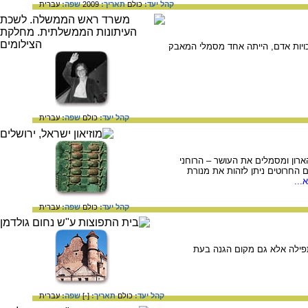
קהל יעד:
כולם
תאריך:
2009
שפה:
עברית
כויות אדם, הייתה אחד מסמלי המאבק
קהל יעד:
כולם
שפה:
עברית
רון ומסמלים את העושר – הרוחני
 החרוטים ניתן לזהות את מנורת
...
קהל יעד:
כולם
שפה:
עברית
תפילה אלא גם מקום הגנה בעת
קהל יעד:
כולם
תאריך:
[-]
שפה:
עברית