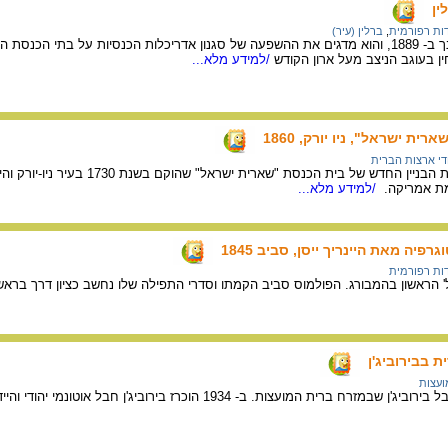
ין
ות רפורמית
,
ברלין (עיר)
בית הכנסת שבתמונה נחנך ב- 1889, והוא מדגים את ההשפעה של סגנון אדריכלות הכנסיות על ב
ן בעוגב הניצב מעל ארון הקודש
/למידע מלא...
ת ישראל", ניו יורק, 1860
די ארצות הברית
התמונה מתארת את חנוכת הבניין החדש של בית 
מת אמריקה.
/למידע מלא...
פיה מאת היינריך ייסן, סביב 1845
ות רפורמית
ת בבירוביג'ן
ועצות
עצות. ב- 1934 הוכרז בירוביג'ן חבל אוטונמי יהודי והיידיש הוכרה כשפתו הרשמית.