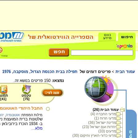
עמוד הבית
>
פריטים דומים של
תפילה בבית הכנסת הגדול, מוסקבה, 1976
נמצאו:
150 פריטים בנושא זה.
טקסט
תמונה
]
41
[
]
75
[
החבל היהודי האוטונומי
עמוד הבית (26)
מדעי החברה (4)
מילות המפתח:
אוטונומיה
,
יהו
מדעי הרוח (1)
שלטונות ברית המועצות ני
מדינת ישראל (36)
ב- 1934 הוכרז בירוביג'אן חבל אוטונמי יהודי והיידיש הוכרה כשפתו הרשמית. בשיאה של התכנית היוו היהודים רק חמישית מתושבי החבל.
יהדות ועם ישראל (23)
מלא...
מדעים (33)
מדעי כדור-הארץ והיקום (30)