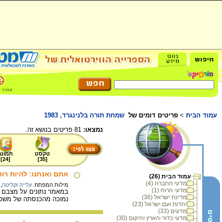
עמוד הבית
>
פריטים דומים של
שמחת תורה בלנינגרד, 1983
נמצאו:
81 פריטים בנושא זה.
טקסט
תמונה
]
24
[
]
35
[
אתם ואנחנו: להיות רו
עמוד הבית (26)
מדעי החברה (4)
מילות המפתח:
עלייה וקליטה
,
מדעי הרוח (1)
במאמר נתונים על מצבם ה
מדינת ישראל (36)
נמוכה מהכנסתה של משפח
יהדות ועם ישראל (23)
מדעים (33)
מדעי כדור-הארץ והיקום (30)