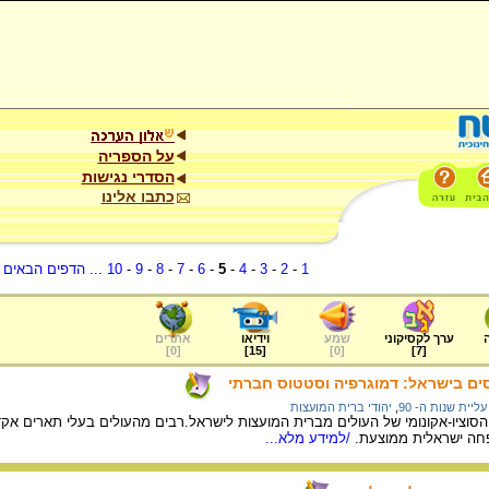
על הספריה
הסדרי נגישות
כתבו אלינו
1
-
2
-
3
-
4
-
5
-
6
-
7
-
8
-
9
-
10
...
הדפים הבאים
.
ערך לקסיקוני
שמע
וידיאו
אתרים
]
0
[
]
15
[
]
0
[
]
7
[
סים בישראל: דמוגרפיה וסטטוס חברתי
עליית שנות ה- 90
,
יהודי ברית המועצות
סוציו-אקונומי של העולים מברית המועצות לישראל.רבים מהעולים בעלי תארים א
ה ישראלית ממוצעת.
/למידע מלא...