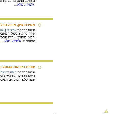
ב-1928 הוקם בחבל בִּירוֹבִּיגָ'ן שבברית המועצות אזור התיישבות ליהודים וב- 1934 הוכר כחבל אוטונומיה יהודית והיידיש הייתה לשפתו הרשמית.
/למידע מלא...
אסירת ציון, אידה נודל, עולה 
מילות המפתח:
אסירי ציון
,
יהו
ולמען מסורבי עלייה נוספ
המועצות.
/למידע מלא...
עצרת הזדהות בכותל המערב
מילות המפתח:
היסטוריה של מ
בעקבות מלחמת ששת הימים
קשה כלפי הפעילים הציוני