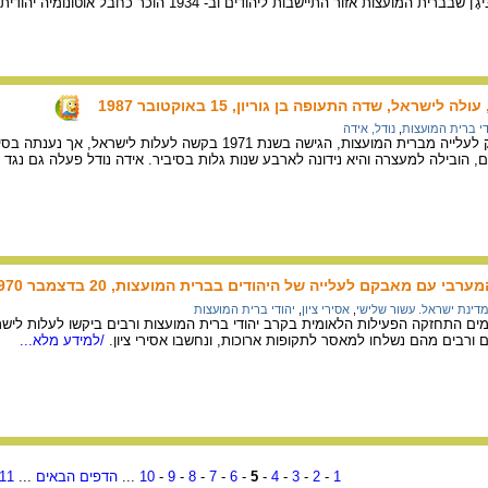
לישראל, שדה התעופה בן גוריון, 15 באוקטובר 1987
די ברית המועצות
,
נודל, אידה
אידָה נוּדֶל, מסמלי המאבק לעלייה מברית המועצות, הגישה בשנת 1971 בק
ים, הובילה למעצרה והיא נידונה לארבע שנות גלות בסיביר. אידה נודל פעלה גם נגד
י עם מאבקם לעלייה של היהודים בברית המועצות, 20 בדצמבר 1970
דינת ישראל. עשור שלישי
,
אסירי ציון
,
יהודי ברית המועצות
 התחזקה הפעילות הלאומית בקרב יהודי ברית המועצות ורבים ביקשו לעלות לישראל
ם ורבים מהם נשלחו למאסר לתקופות ארוכות, ונחשבו אסירי ציון.
/למידע מלא...
1
-
2
-
3
-
4
-
5
-
6
-
7
-
8
-
9
-
10
...
הדפים הבאים
...
11