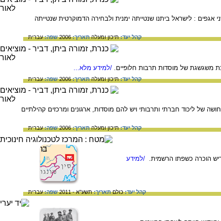
אגפים : לישראל ביתנו שנטייתה ימנית ולבחירה הדמוקרטית שנטייתה
קהל יעד:
תיכון ומעלה
תאריך:
2006
שפה:
עברית
כת משגשגת של מוסדות תרבות חלופיים.
/למידע מלא...
קהל יעד:
תיכון ומעלה
תאריך:
2006
שפה:
עברית
 של ליכוד חברתי ותרבותי ויש להם מוסדות, ארגונים ומרכזים קהילתיים
קהל יעד:
תיכון ומעלה
תאריך:
2006
שפה:
עברית
/למידע
קהל יעד:
כולם
תאריך:
תשע"א - 2011
שפה:
עברית