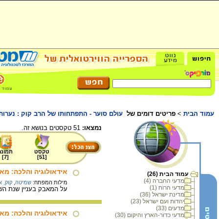
עמוד הבית
>
פריטים דומים של
עולם סוער - התפתחותו של הרב קוק : נערותו 
נמצאו:
51 טקסטים בנושא זה.
טקסט
תמונה
]
7
[
]
51
[
אידאולוגיה והלכה: מא
עמוד הבית (26)
מדעי החברה (4)
מילות המפתח:
שמיטה
,
קוק, 
מדעי הרוח (1)
על המאבק בעניין שנת השמיטה שהתלקח בשנת 1910, והחלטתו של הרב קוק להתיר א
מדינת ישראל (36)
יהדות ועם ישראל (23)
מדעים (33)
אידאולוגיה והלכה: מא
מדעי כדור-הארץ והיקום (30)