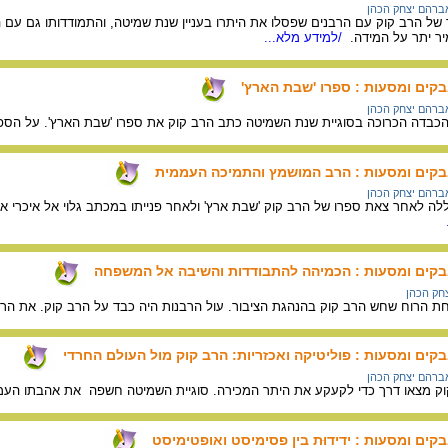
אברהם יצחק הכהן
 הרב קוק עם הרבנים שפסלו את היתרו בעניין שנת שמיטה, והתמודדותו גם עם המח
יר יתר על המידה.
/למידע מלא...
בקים ומסעות : ספרו 'שבת הארץ'
אברהם יצחק הכהן
דה הכרוכה בסוגיית שנת השמיטה כתב הרב קוק את ספרו 'שבת הארץ'. על הספר
אבקים ומסעות : הרב המושמץ והתמיכה העממית
אברהם יצחק הכהן
 לאחר צאת ספרו של הרב קוק 'שבת ארץ' ולאחר פנייתו במכתב גלוי אל איכרי ארץ-י
אבקים ומסעות : הכמיהה להתבודדות והשיבה אל המשפחה
חק הכהן
ת הרוח שחש הרב קוק בהנהגת הציבור. עול הרבנות היה כבד על הרב קוק. את הרב
קים ומסעות : פוליטיקה ואכזריות: הרב קוק מול העולם החרדי
אברהם יצחק הכהן
וק מצאו דרך כדי לקעקע את היתר המכירה. סוגיית השמיטה חשפה את אהבתו העמו
קים ומסעות : ידידוּת בין פסימיסט ואופטימיסט