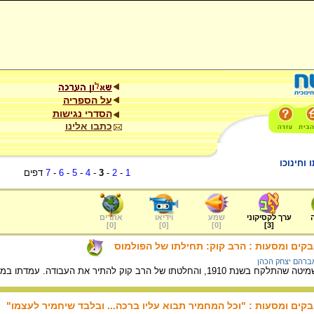
על הספריה
הסדרי נגישות
כתבו אלינו
וחינוכו
1
-
2
-
3
-
4
-
5
-
6
-
7
דפים
ערך לקסיקוני
שמע
וידיאו
אתרים
]
0
[
]
0
[
]
0
[
]
3
[
בקים ומסעות : הרב קוק: תחילתו של הפולמוס
אברהם יצחק הכהן
ת העבודה. עמדתו במאבק מבליטה את גישתו האוהדת כלפי המפעל הציוני.
בקים ומסעות : "וכל המחמיר תבוא עליו ברכה... ובלבד שיחמיר לעצמו"