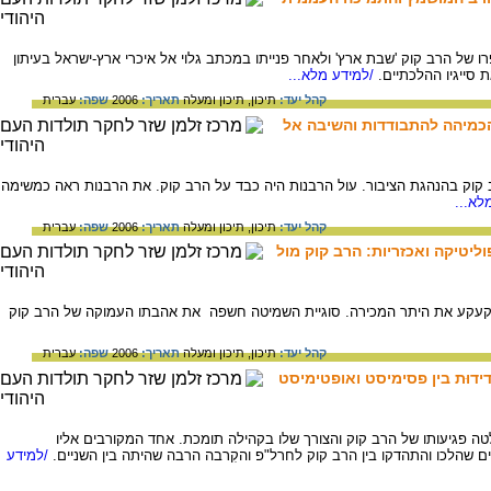
ל הרב קוק 'שבת ארץ' ולאחר פנייתו במכתב גלוי אל איכרי ארץ-ישראל בעיתון
ת סייגיו ההלכתיים.
/למידע מלא...
קהל יעד:
תיכון,
תיכון ומעלה
תאריך:
2006
שפה:
עברית
הכמיהה להתבודדות והשיבה אל
וק בהנהגת הציבור. עול הרבנות היה כבד על הרב קוק. את הרבנות ראה כמשימה
לא...
קהל יעד:
תיכון,
תיכון ומעלה
תאריך:
2006
שפה:
עברית
ליטיקה ואכזריות: הרב קוק מול
לקעקע את היתר המכירה. סוגיית השמיטה חשפה את אהבתו העמוקה של הרב קוק
קהל יעד:
תיכון,
תיכון ומעלה
תאריך:
2006
שפה:
עברית
ידוּת בין פסימיסט ואופטימיסט
 פגיעותו של הרב קוק והצורך שלו בקהילה תומכת. אחד המקורבים אליו
 שהלכו והתהדקו בין הרב קוק לחרל"פ והקִרבה הרבה שהיתה בין השניים.
/למידע