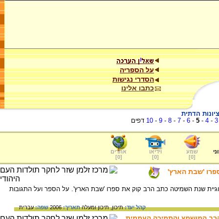
על הספריה
הסדרי נגישות
כתבו אלינו
יונות הדתית
3
-
4
-
5
-
6
-
7
-
8
-
9
-
10
דפים
ני
שמע
וידיאו
אתרים
]
0
[
]
0
[
]
0
[
פרו 'שבת הארץ'
ית שנת השמיטה כתב הרב קוק את ספרו 'שבת הארץ'. על הספר ועל התגובות
קהל יעד:
תיכון,
תיכון ומעלה
תאריך:
2006
שפה:
עברית
 הרב המושמץ והתמיכה העממית