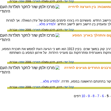
קהל יעד:
תיכון,
תיכון ומעלה
תאריך:
2006
שפה:
עברית
מושבות: בין הערצה לדחייה
ישוב החדש. מעשיהם היו בעיניו סימנים מובהקים של עידן הגאולה. אך למרות
 ומעמיק בין היישוב הישן ליישוב החדש.
/למידע מלא...
קהל יעד:
תיכון,
תיכון ומעלה
תאריך:
2006
שפה:
עברית
קום והתהלך בארץ: המסע
הרעיון לסייר במושבות הארץ קינן בראשו של הרב קוק במשך שנים. בקיץ 1913 הוא חש כי הגיעה העת לממש את תוכנית המסע,
קות גיאוגרפית ומתרחקות גם מענייני היהדות. על אירגון המסע בו השתתפו
קהל יעד:
תיכון,
תיכון ומעלה
תאריך:
2006
שפה:
עברית
הרבנים החרדים מגיעים לחדרה
קור בתחנתם הראשונה במסע, חדרה.
/למידע מלא...
קהל יעד:
תיכון,
תיכון ומעלה
תאריך:
2006
שפה:
עברית
5
-
6
-
7
-
8
-
9
-
10
דפים