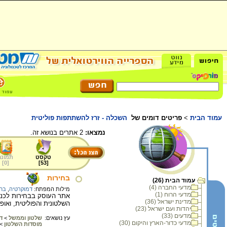
עמוד הבית
>
פריטים דומים של
השכלה - זרז להשתתפות פוליטית
נמצאו:
2 אתרים בנושא זה.
טקסט
תמונה
]
0
[
]
53
[
בחירות
עמוד הבית (26)
מדעי החברה (4)
מילות המפתח:
דמוקרטיה
,
בחי
מדעי הרוח (1)
אתר העוסק בבחירות לכנס
מדינת ישראל (36)
השלטונית והפוליטית, ואו
יהדות ועם ישראל (23)
מדעים (33)
עץ נושאים:
שלטון וממשל
>
ד
מדעי כדור-הארץ והיקום (30)
מוסדות השלטון
>