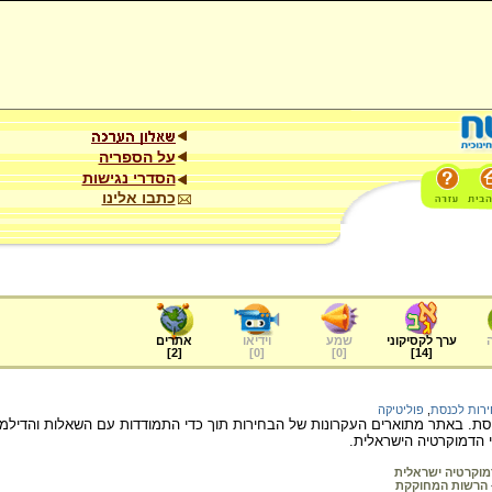
על הספריה
הסדרי נגישות
כתבו אלינו
ערך לקסיקוני
שמע
וידיאו
אתרים
]
2
[
]
0
[
]
0
[
]
14
[
רות לכנסת
,
פוליטיקה
ת. באתר מתוארים העקרונות של הבחירות תוך כדי התמודדות עם השאלות והדילמות
פי הדמוקרטיה הישראלית.
מוקרטיה ישראלית
הרשות המחוקקת