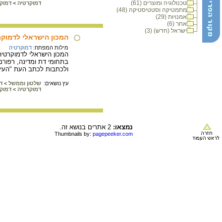
טכנולוגיה ומוצרים (61)
דמוקרטיה
>
דמוק
מתמטיקה וסטטיסטיקה (48)
אמנויות (29)
אחר (6)
ישראל (חדש) (3)
המכון הישראלי לדמוקר
מילות המפתח:
דמוקרטיה
המכון הישראלי לדמוקרטיה
בתחומי דת ומדינה, רפורמו
ולכתבות לכתב העת "העין
עץ נושאים:
שלטון וממשל
>
ד
דמוקרטיה
>
דמוק
נמצאו:
2 אתרים בנושא זה.
Thumbnails by:
pagepeeker.com