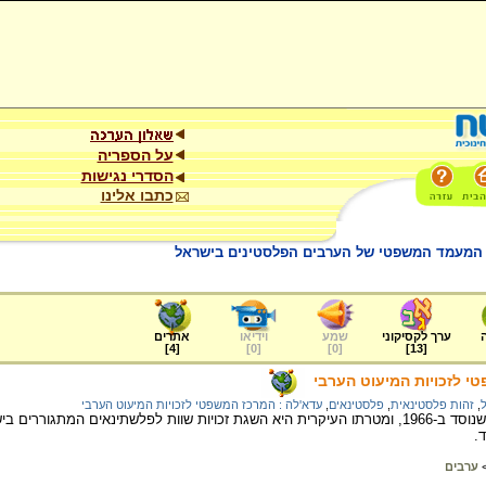
על הספריה
הסדרי נגישות
כתבו אלינו
: המעמד המשפטי של הערבים הפלסטינים בישראל
ערך לקסיקוני
שמע
וידיאו
אתרים
]
4
[
]
0
[
]
0
[
]
13
[
י לזכויות המיעוט הערבי
,
זהות פלסטינאית
,
פלסטינאים
,
עדא'לה : המרכז המשפטי לזכויות המיעוט הערבי
עדא'לה - ארגון פלשתינאי שנוסד ב-1966, ומטרתו העיקרית היא השגת זכויות שוות לפלשתינא
וד.
ערבים