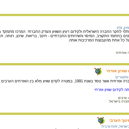
ויון
,
צדק
 תלוי לחקר החברה הישראלית ולקידום רעיון השוויון והצדק החברתי. המרכז מתמקד 
ים בתחומי התקציב, המיסוי והשירותים החברתיים - חינוך, בריאות, שיכון, רווחה, 
ל כל אחת מהקבוצות המרכיבות אותה.
 אזרחית
שוויון אזרחי
וולונטריים
 לקדם שוויון מלא בין האזרחים הערבים -פלסטינים לאזרחים היהודים בישראל.
ה לקידום שוויון אזרחי
ערבים
ברה בישראל
ינוך הערבי
ישראל
,
זהות ערבית