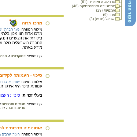
טכנולוגיה ומוצרים (61)
מתמטיקה וסטטיסטיקה (48)
אמנויות (29)
אחר (6)
ישראל (חדש) (3)
מרכז אדוה
מילות המפתח:
פער חברתי
,
שו
מרכז אדוה הנו מכון בלתי
ביקורתי את הצעדים הננקט
החברה הישראלית כולה וע
מידע באתר.
עץ נושאים:
דמוקרטיה
>
חברה
סיכוי - העמותה לקידום 
מילות המפתח:
שוויון
,
ארגונים 
עמותת סיכוי היא אירגון חברה אזרחית אשר נוסד בשנת 1991, במטרה
בעלי זכויות:
סיכוי : העמות
עץ נושאים:
מגזרים ותרבויות
>
מדינה וחברה
>
הח
אוטונומיה תרבותית לח
מילות המפתח:
חינוך
,
ערבים ב