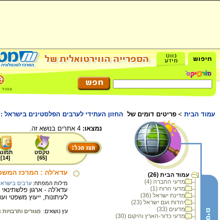
עמוד הבית
>
פריטים דומים של
החזון העתידי לערבים הפלסטינים בישראל 
נמצאו:
4 אתרים בנושא זה.
טקסט
תמונה
]
14
[
]
65
[
עדא'לה : המרכז המשפט
עמוד הבית (26)
מדעי החברה (4)
מילות המפתח:
ערבים בישראל
מדעי הרוח (1)
מדינת ישראל (36)
לעיתונות, ייעוץ משפטי וע
יהדות ועם ישראל (23)
מדעים (33)
עץ נושאים:
מגזרים ותרבויות
>
מדעי כדור-הארץ והיקום (30)