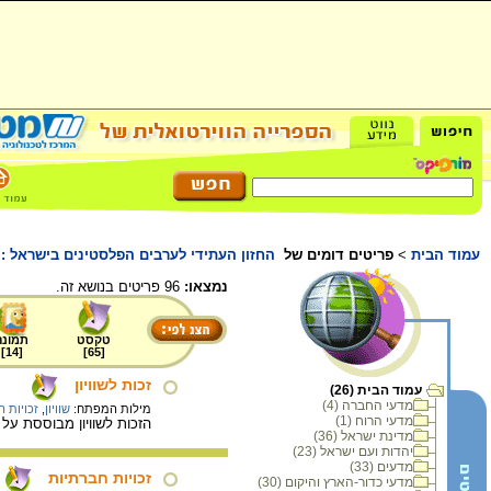
עמוד הבית
>
פריטים דומים של
החזון העתידי לערבים הפלסטינים בישראל : 
נמצאו:
96 פריטים בנושא זה.
טקסט
תמונה
]
14
[
]
65
[
זכות לשוויון
עמוד הבית (26)
מדעי החברה (4)
מילות המפתח:
שוויון
,
זכויות 
מדעי הרוח (1)
הזכות לשוויון מבוססת על
מדינת ישראל (36)
יהדות ועם ישראל (23)
מדעים (33)
זכויות חברתיות
מדעי כדור-הארץ והיקום (30)