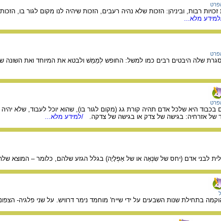
הפרט
זכויות רבות, וביניהן: הזכות שלא נהיה רעבים, הזכות שיהיה לנו מקום לגור בו, הזכו
מידע מלא...
הפרט
סגרת שלה היבטים רבים כמו למשל: החופש לְמַמֵשׁ ולבטא את המיוחד ואת השונה ש
הפרט
בכבוד היא שלכל אדם תהיה קורת גג (מקום לגור בו), שהוא יוכל לעבוד, שלא יהיה 
ד של אזרחיה: בגישה של צדק או בגישה של צדקה.
/למידע מלא...
ית לבני אדם (יחס של שִׂנְאָה או של אַפְלָיָה) בגלל הגזע שלהם, כלומר – המוצא ש
מה בתחילת שנות השבעים על ידי שייח' מוחמד נימר דרוויש. על שני פלגיה- הצפוני 