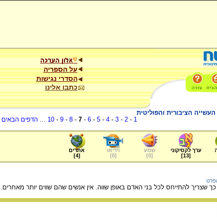
על הספריה
הסדרי נגישות
כתבו אלינו
העשייה הציבורית והפוליטית
1
-
2
-
3
-
4
-
5
-
6
-
7
-
8
-
9
-
10
...
הדפים הבאים
.
ערך לקסיקוני
שמע
וידיאו
אתרים
]
4
[
]
0
[
]
0
[
]
13
[
הפרט
 כך שצריך להתייחס לכל בני האדם באופן שווה. אין אנשים שהם שווים יותר מאחרים.