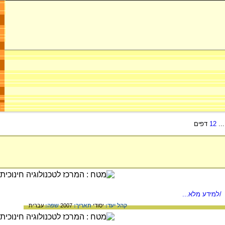
..
12
דפים
/למידע מלא...
קהל יעד:
יסודי
תאריך:
2007
שפה:
עברית