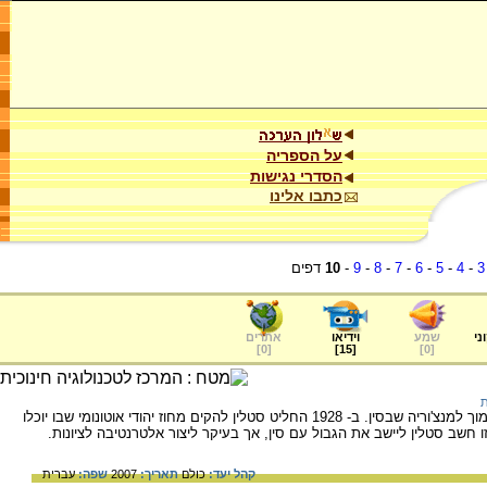
על הספריה
הסדרי נגישות
כתבו אלינו
3
-
4
-
5
-
6
-
7
-
8
-
9
-
10
דפים
ני
שמע
וידיאו
אתרים
]
0
[
]
15
[
]
0
[
ת
מחוז יהודי אוטונומי במזרח ברית המועצות, סמוך למנצ'וריה שבסין. ב- 1928 החליט סטלין להקים מחוז יהודי אוטונומי שבו יוכלו
חשב סטלין ליישב את הגבול עם סין, אך בעיקר ליצור אלטרנטיבה לציונות.
קהל יעד:
כולם
תאריך:
2007
שפה:
עברית