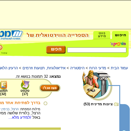
עמוד הבית
>
מדעי הרוח
>
היסטוריה
>
אידיאולוגיות, תנועות וזרמים
>
הרעיון הלאומ
נמצאו:
32 תמונות בנושא זה.
טקסט
תמונה
]
32
[
]
17
[
בדרך לפתיחת אחד מהקו
ציונות מדינית (53)
מילות המפתח:
הרצל, בנימין 
הרצל, בלוויית שלושה ממקו
באזל
/למידע מלא...