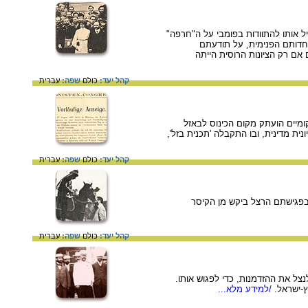
יל אותו להתוודות בפומבי על ה"חרפה"
 אחדותם הפנימית, על תודעתם
ם רק הציונות הרוסית הייתה
קהל יעד:
כולם
שפה:
עברית
 - 27 באוגוסט 1897, אך עקב מחאת רבנים מקומיים הועתק מקום הכינוס לבאזל
ית מדינית, ובו התקבלה 'תכנית בזל',
קהל יעד:
כולם
שפה:
עברית
ץ. בפגישתם הרצל ביקש מן הקיסר
קהל יעד:
כולם
שפה:
עברית
ה לנצל את ההזדמנות, כדי לפגוש אותו.
-ישראל.
/למידע מלא...