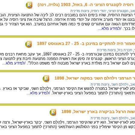
הציוני ה- 6, באזל, 1903 (גלויה, וינה)
זאב
,
הקונגרס הציוני
,
יהודי רוסיה
,
ציונות מדינית
הציונות הרוסית, שהיו בימים ההם במובנים רבים לב ליבה של התנועה הציונית, הוב
וננו אז יהודי מערב אירופה על יהודי מזרח אירופה. הרצל שיבח את ציוני רוסיה על
ודדותם הגאה עם אתגרים קשים פי כמה משל אחיהם במערב. הוא אף הצהיר כי גם א
ו בכך.
/למידע מלא...
 להתקיים במינכן ב- 25 - 27 באוגוסט 1897
,
תכנית בזל
,
ציונות מדינית
לפי תכנונו הקונגרס היה צריך להתכנס במינכן שבגרמניה ב- 25
גרס הציוני הראשון. קונגרס זה סימן את ראשית המפנה מתנועת חיבת ציון לתנועה ציונ
קים לעם ישראל בית מולדת בארץ ישראל מובטח לפי משפט הכלל".
/למידע מלא...
גרמני וילהלם השני במקוה ישראל, 1898
זאב
,
וילהלם השני
,
ציונות מדינית
הרצל למסע לארץ-ישראל במטרה לפגוש את הקיסר הגרמני, וִילְהֶלְם השני, שביקר אז באר
ת'מאני (התורכי) לתמוך במפעל הציוני בארץ-ישראל.
/למידע מלא...
 הרצל בביקורה בארץ ישראל, 1898
זאב
,
וילהלם השני
,
ציונות מדינית
הרצל למסע לארץ-ישראל. הוא ידע שהקיסר הגרמני, וִילְהֶלְם השני, יבקר בארץ-ישראל, ורצ
ש מן הקיסר שימליץ בפני הסולטאן העות'מאני (התורכי) לתמוך במפעל הציוני בארץ