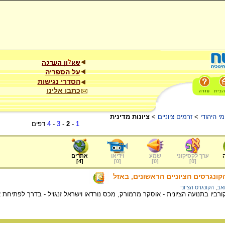
על הספריה
הסדרי נגישות
כתבו אלינו
י היהודי
>
זרמים ציוניים
>
ציונות מדינית
1
-
2
-
3
-
4
דפים
ערך לקסיקוני
שמע
וידיאו
אתרים
]
4
[
]
0
[
]
0
[
]
0
[
נגרסים הציוניים הראשונים, באזל
זאב
,
הקונגרס הציוני
רביו בתנועה הציונית - אוסקר מרמורק, מכס נורדאו וישראל זנגויל - בדרך לפתיחת 