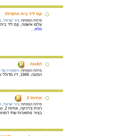
קס ליד בית התפילה
מילות המפתח:
ציור ישראלי
,
ב
עלמו אישטה, קֵס ליד בית 
מלא...
הפגנה
מילות המפתח:
היסטוריה של מ
הפגנה, 1949, דיו מדולל על נייר, 70X35 ס"מ. אוסף גדעון עפרת, ירושלים.
אחיות 2
מילות המפתח:
ציור ישראלי
,
ז
רונית צ'רניקה, אחיות 2, טכניקה מעורבת על דיקט, 50X70 ס"מ. מתוך הסדרה "משפחה", 2001 – 2005.
בציור מתוארות שתי דמויות