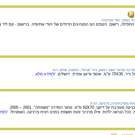
תי כנסת
,
יהודי אתיופיה
התפילה, רישום. הקסים הם המנהיגים הדתיים של יהודי אתיופיה. ברישום - קס ליד 
דינת ישראל. עשור ראשון
,
ציור ישראלי
,
הפגנות
,
שלוס, רות
/למידע מלא...
הות (פסיכולוגיה)
,
צ'רניקה, רונית
, ככל הנראה ילדות. אילו מרכיבי זהות חושפת בפנינו רונית צ'רניקה, האמנית?
/למיד