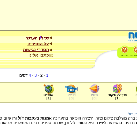
על הספריה
הסדרי נגישות
כתבו אלינו
1
-
2
-
3
-
4
דפים
ערך לקסיקוני
שמע
וידיאו
אתרים
]
1
[
]
0
[
]
0
[
]
1
[
ן, ז'ול
ת ברק משלבת צילום וציור. היצירה הופיעה בתערוכה
אמנות בעקבות ז'ול ורן
 חיפה. ההשראה ליצירה היא הסופר ז'ול ורן, שכתב ספרים רבים המתארים מציאות ש