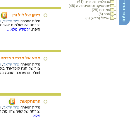
טכנולוגיה ומוצרים (61)
מתמטיקה וסטטיסטיקה (48)
אמנויות (29)
אחר (6)
דיוקן של ז'ול ורן
ישראל (חדש) (3)
מילות המפתח:
ציור ישראלי
,
ור
יצירתה של שולמית אשכנז
חיפה.
/למידע מלא...
מסע אל מרכז האדמה
מילות המפתח:
ציור ישראלי
,
ור
ציור של חנה קופרארד ב
Ynet. התערוכה הוצגה בספרית אוניברסיטת חיפה.
הרפתקאות
מילות המפתח:
ציור ישראלי
,
ור
יצירתה של שוש שרון מתו
מלא...