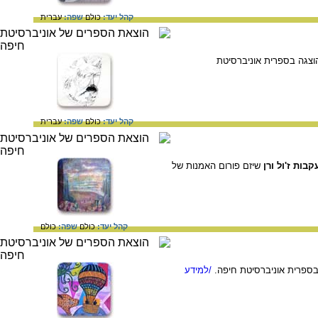
קהל יעד:
כולם
שפה:
עברית
ל Ynet. התערוכה הוצגה בספרית אוניברסיטת
קהל יעד:
כולם
שפה:
עברית
בות ז'ול ורן
שיזם פורום האמנות של
קהל יעד:
כולם
שפה:
כולם
/למידע