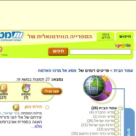
עמוד הבית
>
פריטים דומים של
מסע אל מרכז האדמה
נמצאו:
27 תמונות בנושא זה.
טקסט
תמונה
]
27
[
]
7
[
הירח כאן
עמוד הבית (26)
מדעי החברה (4)
מילות המפתח:
ציור ישראלי
,
ור
מדעי הרוח (1)
יצירתם של אלי דגני ודורי
מדינת ישראל (36)
הוצגה בספרית אוניברסיטת
יהדות ועם ישראל (23)
מלא...
מדעים (33)
מדעי כדור-הארץ והיקום (30)