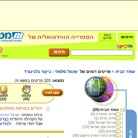
עמוד הבית
>
פריטים דומים של
שנטל סלפתי : ביקור בלנינגרד
נמצאו:
103 פריטים בנושא זה.
טקסט
תמונה
]
22
[
]
60
[
יהודים בצרפת מתלבט
עמוד הבית (26)
מדעי החברה (4)
מילות המפתח:
ישראל ויהדות
מדעי הרוח (1)
מדינת ישראל (36)
אצל יהודי צרפת.
/למידע 
יהדות ועם ישראל (23)
מדעים (33)
מדעי כדור-הארץ והיקום (30)