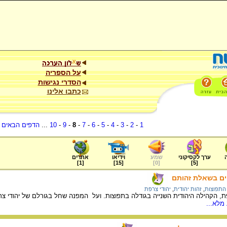
על הספריה
הסדרי נגישות
כתבו אלינו
1
-
2
-
3
-
4
-
5
-
6
-
7
-
8
-
9
-
10
...
הדפים הבאים
.
ערך לקסיקוני
שמע
וידיאו
אתרים
]
1
[
]
15
[
]
0
[
]
5
[
ים בשאלת זהותם
 התפוצות
,
זהות יהודית
,
יהודי צרפת
מלא...