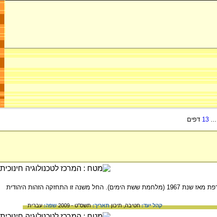
..
13
דפים
על הקהילה היהודית בצרפת, הקהילה היהודית השנייה בגודלה בתפוצות. ועל המפנה שחל בגורלם של יהודי צרפת מאז שנת 1967 (מלחמת ששת הימים). החל משנה זו התחזקה הזהות היהודית
קהל יעד:
חטיבה,
תיכון
תאריך:
תשס"ט - 2009
שפה:
עברית