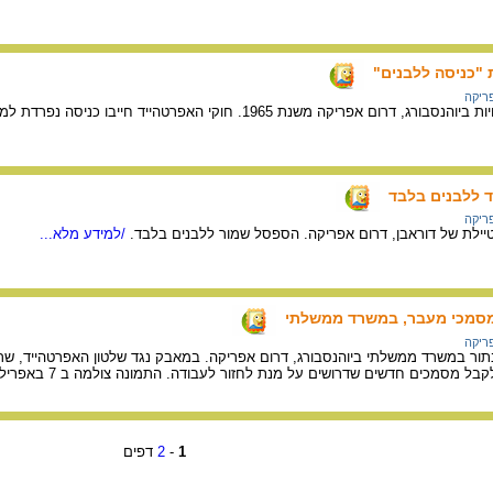
 "כניסה ללבנים"
ריקה
נת 1965. חוקי האפרטהייד חייבו כניסה נפרדת למקומות ציבוריים ללבנים ולשחורים.
ד ללבנים בלבד
ריקה
יילת של דוראבן, דרום אפריקה. הספסל שמור ללבנים בלבד.
/למידע מלא...
מסמכי מעבר, במשרד ממשלתי
ריקה
תור במשרד ממשלתי ביוהנסבורג, דרום אפריקה. במאבק נגד שלטון האפרטהייד, ש
סמכים חדשים שדרושים על מנת לחזור לעבודה. התמונה צולמה ב 7 באפריל, 1960.
1
-
2
דפים