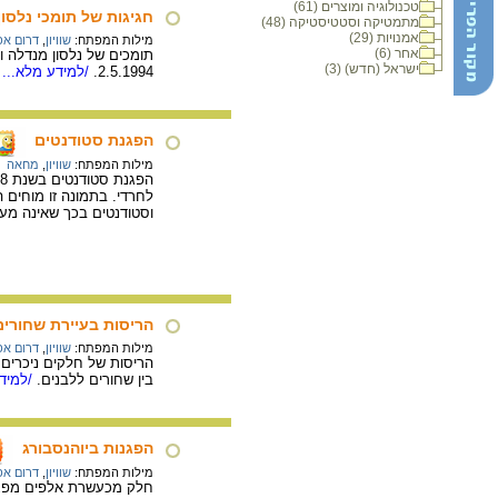
טכנולוגיה ומוצרים (61)
חגיגות של תומכי נלסון
מתמטיקה וסטטיסטיקה (48)
אמנויות (29)
מילות המפתח:
שוויון
,
דרום אפ
אחר (6)
תומכים של נלסון מנדלה וה
ישראל (חדש) (3)
2.5.1994.
/למידע מלא...
הפגנת סטודנטים
מילות המפתח:
שוויון
,
מחאה
לחרדי. בתמונה זו מוחים ה
וסטודנטים בכך שאינה מענ
הריסות בעיירת שחורים
מילות המפתח:
שוויון
,
דרום אפ
בין שחורים ללבנים.
/למידע
הפגנות ביוהנסבורג
מילות המפתח:
שוויון
,
דרום אפ
חלק מכעשרת אלפים מפגינים שצועד