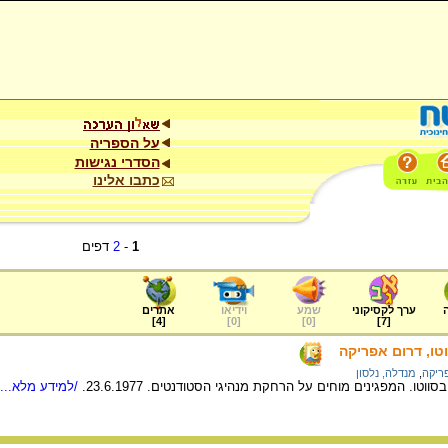
על הספריה
הסדרי נגישות
כתבו אלינו
1
-
2
דפים
ערך לקסיקוני
שמע
וידיאו
אתרים
]
4
[
]
0
[
]
0
[
]
7
[
טו, דרום אפריקה
ריקה
,
מנדלה, נלסון
ו. המפגינים מוחים על הרחקת מנהיגי הסטודנטים. 23.6.1977.
/למידע מלא...