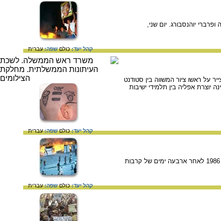
פרברי יוהנסבורג. יום שני,
קהל יעד:
כולם
שפה:
עברית
ח ראש צייר על ראשו ציור המשווה בין סטודנט
ה יוצרת אפליה בין תלמידי ישיבות
קהל יעד:
כולם
שפה:
עברית
הריסות של חלקים ניכרים מעירת השחורים ליד קייפ טאוון. בתיהם של יותר מ 100,000 איש נהרסו ב 21 למאי, 1986 לאחר ארבעה ימים של קרבות
קהל יעד:
כולם
שפה:
עברית