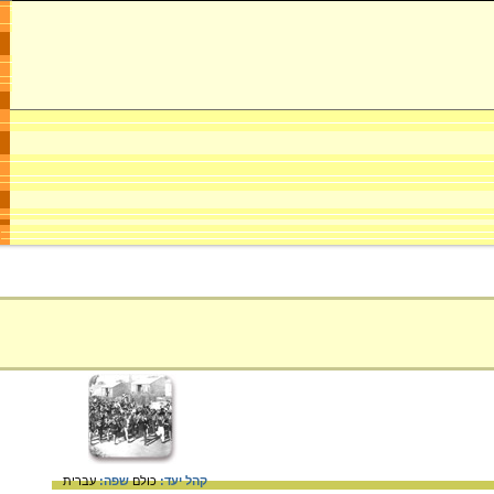
קהל יעד:
כולם
שפה:
עברית