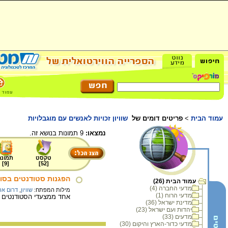
עמוד הבית
>
פריטים דומים של
שוויון זכויות לאנשים עם מוגבלויות
נמצאו:
9 תמונות בנושא זה.
טקסט
תמונה
]
9
[
]
52
[
הפגנות סטודנטים בסוו
עמוד הבית (26)
מדעי החברה (4)
מילות המפתח:
שוויון
,
דרום אפ
מדעי הרוח (1)
אחד ממצעדי הסטודנטים בסווט
מדינת ישראל (36)
יהדות ועם ישראל (23)
מדעים (33)
מדעי כדור-הארץ והיקום (30)