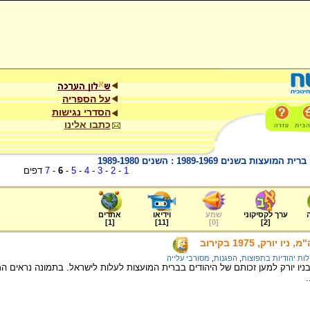
על הספריה
הסדרי נגישות
כתבו אלינו
ם 1989-1969 : השנים 1989-1980
1
-
2
-
3
-
4
-
5
-
6
-
7
דפים
ערך לקסיקוני
שמע
וידיאו
אתרים
]
1
[
]
11
[
]
0
[
]
2
[
ורק, 1975 בקירוב
לות יהודיות בתפוצות
,
הפגנות
,
מסורבי עלייה
יו יורק למען זכותם של היהודים בברית המועצות לעלות לישראל. בתמונה נראים המ