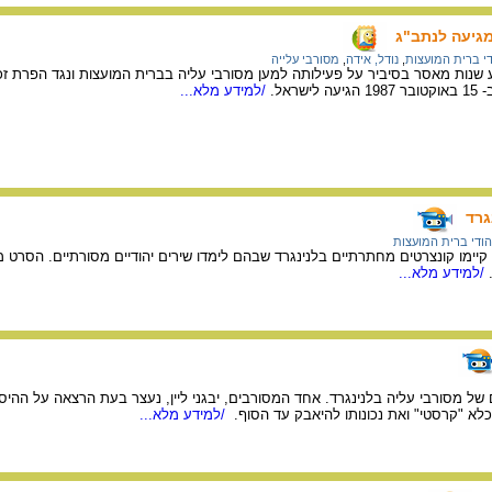
מגיעה לנתב"ג
די ברית המועצות
,
נודל, אידה
,
מסורבי עלייה
ע שנות מאסר בסיביר על פעילותה למען מסורבי עליה בברית המועצות ונגד הפרת ז
ראל.
/למידע מלא...
גרד
הודי ברית המועצות
ו קיימו קונצרטים מחתרתיים בלנינגרד שבהם לימדו שירים יהודיים מסורתיים. הסרט 
/למידע מלא...
 מסורבי עליה בלנינגרד. אחד המסורבים, יבגני ליין, נעצר בעת הרצאה על ההיסטו
א "קרסטי" ואת נכונותו להיאבק עד הסוף.
/למידע מלא...