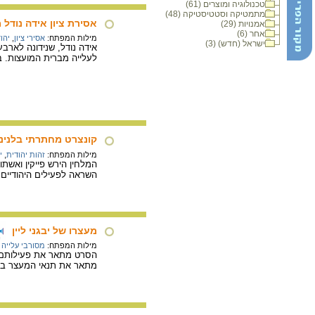
טכנולוגיה ומוצרים (61)
מתמטיקה וסטטיסטיקה (48)
אסירת ציון אידה נודל 
אמנויות (29)
אחר (6)
מילות המפתח:
אסירי ציון
,
יהו
ישראל (חדש) (3)
אידה נודל, שנידונה לארב
לעלייה מברית המועצות. ב- 15 באוקטובר 1987 הגיעה ליש
קונצרט מחתרתי בלנינ
מילות המפתח:
זהות יהודית
,
י
המלחין הירש פייקין ואשת
השראה לפעילים היהודיים.
מעצרו של יבגני ליין
מילות המפתח:
מסורבי עלייה
הסרט מתאר את פעילותם של
מתאר את תנאי המעצר בכל