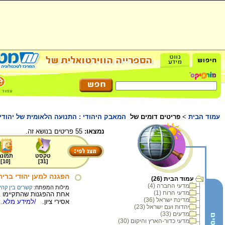
עמוד הבית
>
פריטים דומים של
המאבק היהודי : התנועה הלאומית של יהודי ברית המועצות בשני
נמצאו:
55 פריטים בנושא זה.
טקסט
תמונה
]
10
[
]
31
[
הפגנה למען יהודי בריה"מ, ניו י
עמוד הבית (26)
מדעי החברה (4)
מילות המפתח:
קשרים בין קהי
מדעי הרוח (1)
אחת ההפגנות שהתקיימו בנ
מדינת ישראל (36)
אסירי ציון.
/למידע מלא...
יהדות ועם ישראל (23)
מדעים (33)
מדעי כדור-הארץ והיקום (30)