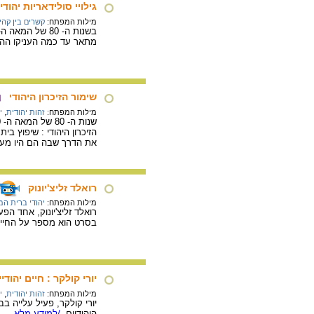
גילויי סולידאריות יהודי
מילות המפתח:
קשרים בין קהי
מתאר עד כמה העניקו ההפג
שימור הזיכרון היהודי
מילות המפתח:
זהות יהודית
,
י
הזיכרון היהודי : שיפוץ ב
את הדרך שבה הם היו מעב
רואלד זליצ'יונוק
מילות המפתח:
יהודי ברית המ
רואלד זליצ'יונוק, אחד הפ
בסרט הוא מספר על החיים
יורי קולקר : חיים יהו
מילות המפתח:
זהות יהודית
,
י
יורי קולקר, פעיל עלייה
היהודיים.
/למידע מלא...