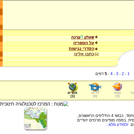
על הספריה
הסדרי נגישות
כתבו אלינו
1
-
2
-
3
-
4
-
5
דפים
ני
שמע
וידיאו
אתרים
]
1
[
]
0
[
]
0
[
המפה מתארת את כיבושי המוסלמים מימי מוחמד, כבושי 4 הח'ליפים הראשונים,
ת. במפה מופיעים מרכזים יהודיים
/למידע מלא...