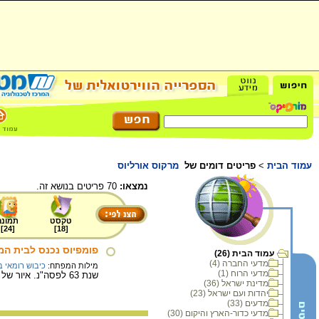
עמוד הבית
>
פריטים דומים של
מרקוס אורליוס
נמצאו:
70 פריטים בנושא זה.
טקסט
תמונה
]
24
[
]
18
[
פומפיוס נכנס לבית ה
עמוד הבית (26)
מדעי החברה (4)
מילות המפתח:
כיבוש רומאי 
מדעי הרוח (1)
שנת 63 לפסה"נ. איור של ז'אן פוקה לכתב יד של הספר "קדמוניות היהודים" של יוסף בן מתתיהו, צרפת המאה ה- 15.
מדינת ישראל (36)
יהדות ועם ישראל (23)
מדעים (33)
מדעי כדור-הארץ והיקום (30)