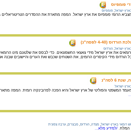
י פומפיוס
בארץ-ישראל
,
פומפיוס
ס (4-40 לפסה"נ)
בארץ-ישראל
,
הורדוס
כבשו הרומאים את ארץ ישראל מידי צאצאי החשמונאים. כדי לבסס את שלטונם מינו הרו
ורדוס מידי הקיסרים הרומים, את השטחים שכבש ואת הערים והיישובים שבנה או 
 6 לסה"נ
בארץ-ישראל
נה המעמד המשפטי והפוליטי של ארץ ישראל והיא הפכה לפרובינקיה רומית. המפה מתא
.
ש רומאי בארץ-ישראל
,
מצדה
,
הורדוס
,
מבצרים
,
ערבה צפונית
 המלח.
/למידע מלא...