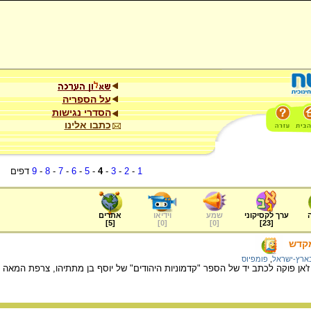
על הספריה
הסדרי נגישות
כתבו אלינו
1
-
2
-
3
-
4
-
5
-
6
-
7
-
8
-
9
דפים
ערך לקסיקוני
שמע
וידיאו
אתרים
]
5
[
]
0
[
]
0
[
]
23
[
מקדש
בארץ-ישראל
,
פומפיוס