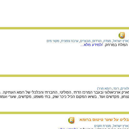
בארץ-ישראל
,
מצדה
,
הורדוס
,
מבצרים
,
ערבה צפונית
,
מקווי מים
ם המלח במרחק.
/למידע מלא...
וגיים
,
רומי
,
רומא (עיר)
 פארק ארכיאולוגי ובעבר המרכז הדתי, הפוליטי, החברתי והכלכלי של רומא העתיקה. 
צחון, מקדשים ועוד. בשיאו המקום הכיל כיכר שוק, בתי משפט, מקדשים, שערי ועמודי
ליט על שער טיטוס ברומא
בארץ-ישראל
,
מנורת הקנים