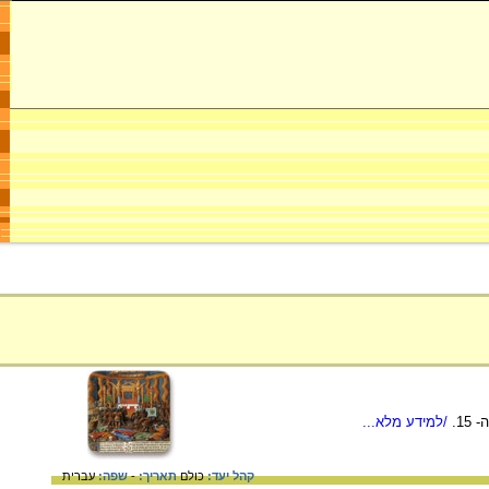
/למידע מלא...
קהל יעד:
כולם
תאריך:
-
שפה:
עברית