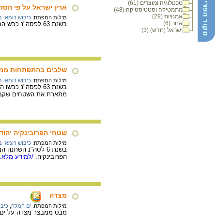
טכנולוגיה ומוצרים (61)
ארץ ישראל על פי הסדר
מתמטיקה וסטטיסטיקה (48)
אמנויות (29)
מילות המפתח:
כיבוש רומאי 
אחר (6)
בשנת 63 לפסה"נ כבש המצביא הרומי פומפיוס את ארץ ישראל. המפה מתארת את ההסדרים הטריטוריאליים בעקבות הכיבוש הרומי.
ישראל (חדש) (3)
שלבים בהתפתחות ממלכת הורדו
מילות המפתח:
כיבוש רומאי 
בשנת 63 לפסה"נ 
מתארת את השטחים שקבל ה
שטחי הפרובינקיה יהודה, שנת
מילות המפתח:
כיבוש רומאי 
בשנת 6 לסה"נ השת
הפרובינקיה.
/למידע מלא..
מצדה
מילות המפתח:
ים המלח
,
כיבו
מבט ממבצר מצדה על ים