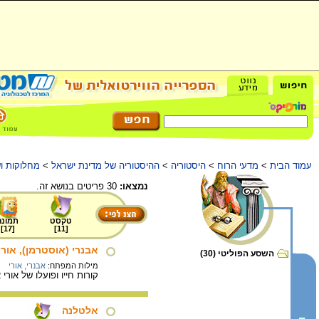
עמוד הבית
>
מדעי הרוח
>
היסטוריה
>
ההיסטוריה של מדינת ישראל
>
מחלוקות ו
נמצאו:
30 פריטים בנושא זה.
טקסט
תמונה
]
17
[
]
11
[
אבנרי (אוסטרמן), אורי
השסע הפוליטי (30)
מילות המפתח:
אבנרי, אורי
קורות חייו ופועלו של אורי
אלטלנה