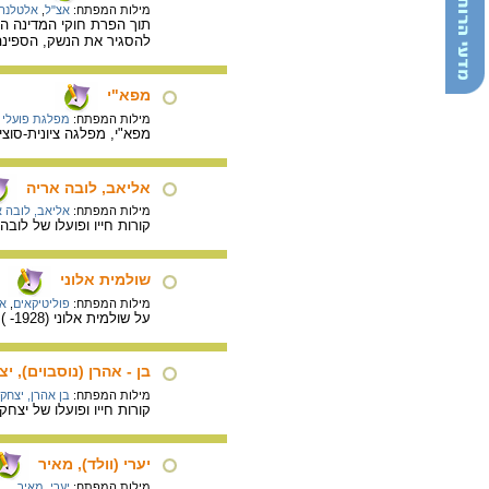
מילות המפתח:
אצ"ל
,
אלטלנה 
להסגיר את הנשק, הספינה 
מפא"י
מילות המפתח:
מפלגת פועלי 
מפא"י, מפלגה ציונית-סוציאליסטית, שהייתה קיימת בשנים 30
אליאב, לובה אריה
מילות המפתח:
אליאב, לובה א
קורות חייו ופועלו של לובה
שולמית אלוני
מילות המפתח:
פוליטיקאים
,
אל
על שולמית אלוני (1928- ), משפטנית ולוחמת למען זכויות אדם, מייסדת התנועה הפוליטית ר"ץ.
בן - אהרן (נוסבוים), י
מילות המפתח:
בן אהרן, יצחק
קורות חייו ופועלו של יצ
יערי (וולד), מאיר
מילות המפתח:
יערי, מאיר