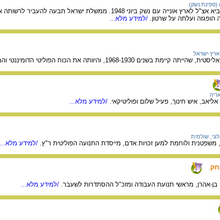
(ספינת נשק)
תוך הפרת חוקי המדינה הביא אצ"ל לארץ אונייה עם נשק ביוני 1948. ממשל
הופגזה ועלתה על שרטון.
/למידע מלא...
ארץ-ישראל
1968-19, והיוותה את הכוח הפוליטי הדומיננטי והמרכזי ביישוב ובמדינה.
ריה
 אליאב, איש חינוך, פעיל שלום ופוליטיקאי.
/למידע מלא...
וני, שולמית
/למידע מלא...
צחק
חק בן-אהרן, מראשי תנועת העבודה ומזכ"ל ההסתדרות לשעבר.
/למידע מלא...