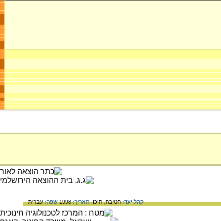
קהל יעד:
חטיבה,
תיכון
תאריך:
1998
שפה:
עברית