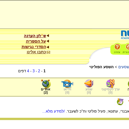
על הספריה
הסדרי נגישות
כתבו אלינו
שסעים
>
השסע הפוליטי
1
-
2
-
3
-
4
דפים
ערך לקסיקוני
שמע
וידיאו
אתרים
]
2
[
]
0
[
]
0
[
]
0
[
 אבנרי, עתונאי, פעיל פוליטי וח"כ לשעבר.
/למידע מלא...