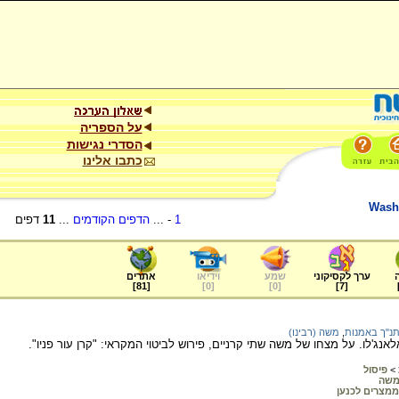
על הספריה
הסדרי נגישות
כתבו אלינו
Wash
1
- ...
הדפים הקודמים
...
11
דפים
ערך לקסיקוני
שמע
וידיאו
אתרים
]
81
[
]
0
[
]
0
[
]
7
[
נ"ך באמנות
,
משה (רבינו)
ג'לו. על מצחו של משה שתי קרניים, פירוש לביטוי המקראי: "קרן עור פניו".
>
פיסול
שה
ממצרים לכנען