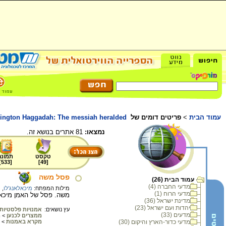
עמוד הבית
>
פריטים דומים של
ington Haggadah: The messiah heralded
נמצאו:
81 אתרים בנושא זה.
טקסט
תמונה
]
533
[
]
49
[
פסל משה
עמוד הבית (26)
מדעי החברה (4)
מילות המפתח:
מיכאלאנג'לו
,
ת
מדעי הרוח (1)
משה. פסל של האמן מיכאלאנ
מדינת ישראל (36)
יהדות ועם ישראל (23)
עץ נושאים:
אמנויות פלסטיות
מדעים (33)
ממצרים לכנען
>
מ
מדעי כדור-הארץ והיקום (30)
מקרא באמנות
>