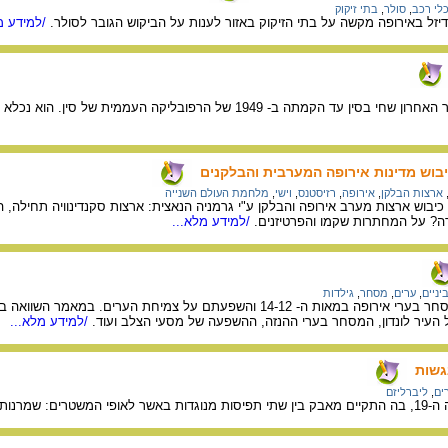
לי רכב
,
סולר
,
בתי זיקוק
יזל באירופה מקשה על בתי הזיקוק באזור לענות על הביקוש הגובר לסולר.
/למידע מ
תולדות חייו של פו יי הקיסר האחרון שחי בסין עד הקמתה ב- 1949 ש
יבוש מדינות אירופה המערבית והבלקנים
ארצות הבלקן
,
אירופה
,
רזיסטנס
,
וישי
,
מלחמת העולם השנייה
בוש ארצות מערב אירופה והבלקן ע"י גרמניה הנאצית: ארצות סקנדינוויה תחילה, הול
ה? על המחתרות שקמו והפרטיזנים.
/למידע מלא...
יניים
,
ערים
,
מסחר
,
גילדות
המאמר סוקר את חיי המסחר בערי אירופה במאות ה- 14-12 והשפעתם על צמ
 העיר לונדון, המסחר בערי ההנזה, ההשפעה של מסעי הצלב ועוד.
/למידע מלא...
גשות
ים
,
ליברליזם
ות וליברליזם.