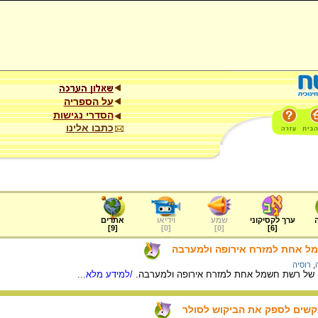
על הספריה
הסדרי נגישות
כתבו אלינו
ערך לקסיקוני
שמע
וידיאו
אתרים
]
9
[
]
0
[
]
0
[
]
6
[
ל אחת למזרח אירופה ולמערבה
,
רוסיה
מה של רשת חשמל אחת למזרח אירופה ולמערבה.
/למידע מלא...
תקשים לספק את הביקוש לסולר