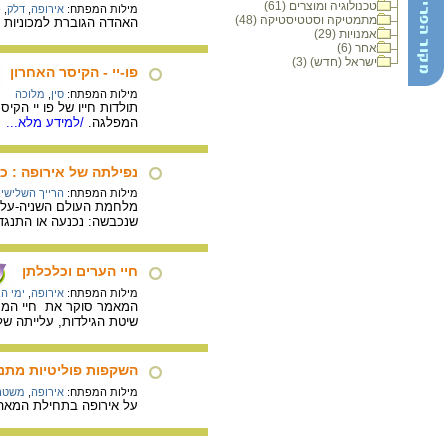
טכנולוגיה ומוצרים (61)
מילות המפתח:
אירופה
,
דלק
,
כ
מתמטיקה וסטטיסטיקה (48)
האהדה הגוברת למכוניות ד
אמנויות (29)
אחר (6)
ישראל (חדש) (3)
פו-יי - הקיסר האחרון
מילות המפתח:
סין
,
מלוכה
המפלגה.
/למידע מלא...
נפילתה של אירופה : כ
מילות המפתח:
הרייך השלישי
,
מלחמת העולם השניה-על כי
שנכבשה: נכנעה או התנגד
חיי הערים וכלכלתן
מילות המפתח:
אירופה
,
ימי הב
שיטת הגילדות, עלייתה של
השקפות פוליטיות מתנ
מילות המפתח:
אירופה
,
משטר
על אירופה בתחילת המאה ה-19, בה התקיים מאבק בין שתי תפיסות מנוגדות באשר לאופי המשטרים: שמרנ