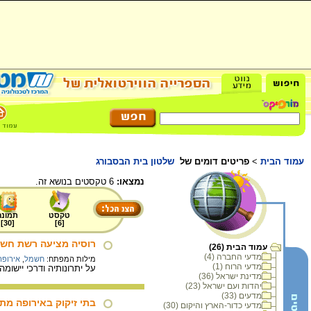
עמוד הבית
>
פריטים דומים של
שלטון בית הבסבורג
נמצאו:
6 טקסטים בנושא זה.
טקסט
תמונה
]
30
[
]
6
[
רוסיה מציעה רשת חשמ
עמוד הבית (26)
מדעי החברה (4)
מילות המפתח:
חשמל
,
אירופה
מדעי הרוח (1)
על יתרונותיה ודרכי יישו
מדינת ישראל (36)
יהדות ועם ישראל (23)
מדעים (33)
בתי זיקוק באירופה מ
מדעי כדור-הארץ והיקום (30)