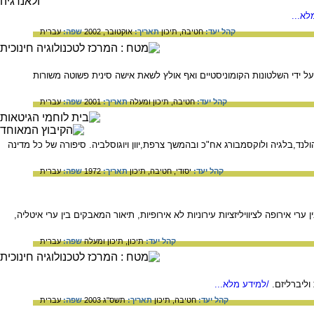
לא...
קהל יעד:
חטיבה,
תיכון
תאריך:
אוקטובר, 2002
שפה:
עברית
ל הרפובליקה העממית של סין. הוא נכלא על ידי השלטונות הקומוניסטיים ואף אולץ לשאת אישה סינית פשוטה משורות
קהל יעד:
חטיבה,
תיכון ומעלה
תאריך:
2001
שפה:
עברית
נד,בלגיה ולוקסמבורג אח"כ ובהמשך צרפת,יוון ויוגוסלביה. סיפורה של כל מדינה
קהל יעד:
יסודי,
חטיבה,
תיכון
תאריך:
1972
שפה:
עברית
יחת הערים. במאמר השוואה בין ערי אירופה לציוויליזציות עירוניות לא אירופיות, תיאור המאבקים בין ערי איטליה,
קהל יעד:
תיכון,
תיכון ומעלה
שפה:
עברית
/למידע מלא...
קהל יעד:
חטיבה,
תיכון
תאריך:
תשס"ג 2003
שפה:
עברית