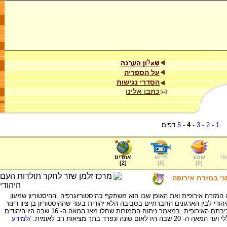
על הספריה
הסדרי נגישות
כתבו אלינו
1
-
2
-
3
-
4
-
5
דפים
ני
שמע
וידיאו
אתרים
]
2
[
]
0
[
]
0
[
ני במזרח אירופה
מזרח אירופית ואת האופן שבו הוא משתקף בהיסטוריוגרפיה. ההיסטוריון שמעון
הודי לבין הארגונים החברתיים בסביבה הלא יהודית בעוד שההיסטוריון בן ציון דינור
הבליט את השוני והזרות שבין היהודים לבין סביבתם האירופית. במאמר ניתוח התמורות שחלו מאז המאה ה- 16 שבה היו היהודים
 ונפרד בתך מציאות רב לאומית.
/למידע