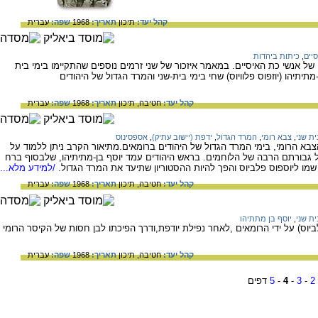
קהל יעד:
תיכון
תאריך:
1968
שפה:
עברית
סיים
,
כיתות ביהדות
ל אנשי כת האיסיים. במאמר איזכור של שני זרמים נוספים שהתקיימו בימי בית
מתיתיהו (יוזפוס פלוויוס) שחי בימי בית-שני והמרד הגדול של היהודים
קהל יעד:
חטיבה,
תיכון
תאריך:
1968
שפה:
עברית
ת שני
,
צבא רומי
,
המרד הגדול
,
ידפת (יישוב עתיק)
,
אספסינוס
הצבא הרומי, בימי המרד הגדול של היהודים ברומאים.מתיאור הקרב ניתן ללמוד על
על גבורתם הרבה של הלוחמים. בראש היהודים עמד יוסף בן-מתיתיהו, שלבסוף ברח
מו ליוספוס פלביוס והפך להיות ההסטוריון שתיעד את המרד הגדול.
/למידע מלא...
קהל יעד:
חטיבה,
תיכון
תאריך:
1968
שפה:
עברית
ת שני
,
יוסף בן מתתיהו
לביוס) על ידי הרומאים ,לאחר נפילת יודפת,ודרך הפיכתו לבן חסות של הקיסר הרומי
קהל יעד:
חטיבה,
תיכון
תאריך:
1968
שפה:
עברית
2
-
3
-
4
-
5
דפים