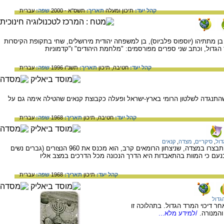
קהל יעד:
תיכון ומעלה
תאריך:
תשס"א - 2000
שפה:
עברית
 בן מתתיהו (יוספוס פלביוס), בן למשפחה יהודית מירושלים, שחי בתקופת הקיסרות
הגדול, וכתב שני ספרים מפורסמים: "מלחמת היהודים" ו"קדמוניות
קהל יעד:
חטיבה,
תיכון
תאריך:
תשנ"ו 1996
שפה:
עברית
שהתנגדה לשלטון הרומי בארץ-ישראל ופעלה כקבוצת קנאים שהטילה אימה גם על
קהל יעד:
חטיבה,
תיכון
תאריך:
1968
שפה:
עברית
ול
,
סיקריים
,
מצדה
,
קנאים
כאשר מבין אלעזר בן יאיר, מנהיג הקנאים שהתבצרו במצדה, שניצחון הרומאים קרב, הוא מכנס את 960 הנצורים (גברים נשים
נעם כי המוות בהתאבדות היא הדרך הנכונה מכל הדרכים במצב אליו
קהל יעד:
תיכון
תאריך:
1968
שפה:
עברית
גדול
ר דיכוי המרד הגדול. בתהלוכה זו
המנורה.
/למידע מלא...