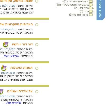
שבת: בורסה, זמן הומוג
טכנולוגיה ומוצרים (61)
מתמטיקה וסטטיסטיקה (48)
מילות המפתח:
שבת
,
הלכה
,
ב
אמנויות (29)
שמעון חזר בתשובה ואינו י
אחר (6)
זמן שבת בישראל. אדם ברו
ישראל (חדש) (3)
העדיפות העקרונית של 
מילות המפתח:
הלכה
,
נשים ב
המאמר עוסק בסוגיית ירו
דור דור ויורשיו
מילות המפתח:
הלכה
,
דיני יר
המאמר עוסק בסוגיות הירו
מסוימים?
/למידע מלא...
אמנות האבלות
מילות המפתח:
מוות
,
אבלות
,
המאמר עוסק באופן בו הה
והצטרפות מחודשת אל החי
על אבנים ואגוזים
מילות המפתח:
מתבגרים והת
המאמר דן בסוגיות שונות 
הבגרות.
/למידע מלא...