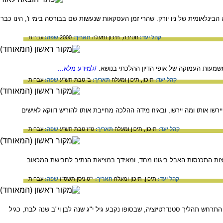
בינלאומית של ניו יורק. שהרי זמן העסקאות שנעשות שם בבורסה בימי ו', הינו כבר
קהל יעד:
חטיבה,
תיכון ומעלה
תאריך:
2000
שפה:
עברית
עות העמוקה של אופי הדיון ההלכתי בנושא.
/למידע מלא...
קהל יעד:
תיכון,
תיכון ומעלה
תאריך:
ב' טבת תש"ע
שפה:
עברית
ו אותו ומה יירשו, ובאיזו מידה ההלכה מחייבת אותו להוריש דווקא לאישים
קהל יעד:
תיכון,
תיכון ומעלה
תאריך:
ט"ז טבת תש"ע
שפה:
עברית
ות התכנסות האבל ביגונו מחד, ומאידך במציאת הנתיב לחבישת המכאוב
קהל יעד:
תיכון,
תיכון ומעלה
תאריך:
י"ט ניסן תשס"ז
שפה:
עברית
תרחש תהליך סטנדרטיזציה, שבסופו נקבע גיל י"ג שנה לבן וי"ב שנה לבת, כגיל