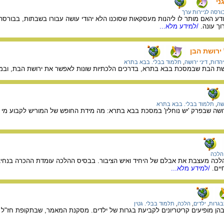
ני
ורסה לניירות ערך
ודע האם מותר לו ליהנות מעסקאות שסוכנו הלא יהודי עושה עבורו בשבתות, בבורסה ה
ך עונה.
/למידע מלא...
ירושת הבן
יהדות
,
דיני ירושה
,
תלמוד בבלי. בבא בתרא
שת הבת שבמסכת בבא בתרא, בדרכים הלכתיות שונות לאפשר את ירושת הבת, ובמשמ
ושה
,
תלמוד בבלי. בבא בתרא
שה שבפרק 'יש נוחלין' במסכת בבא בתרא: מה מידת החופש של המוריש לקבוע מי יירש
הלכה
לכה מעצבת את אבלם של היחיד ואיש הציבור. בבסיס ההלכה עומדת ההכרה בנחיצ
ים.
/למידע מלא...
בגרות
,
ילדים
,
הלכה
,
תלמוד בבלי. גטין
בהן מופיעים קריטריונים לקביעת בגרות של ילדים. מסקנת המאמר, שבתקופת חז"ל ה