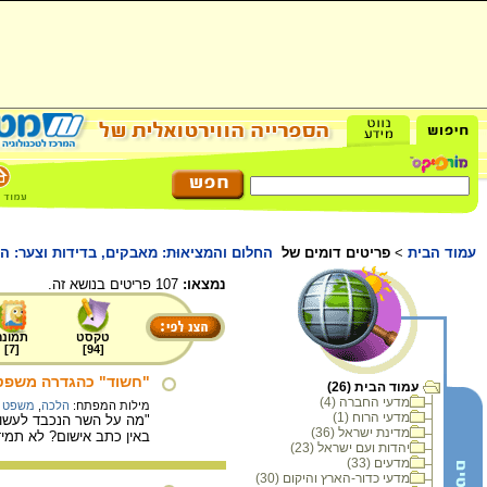
עמוד הבית
>
פריטים דומים של
החלום והמציאוּת: מאבקים, בדידות וצער: ה
נמצאו:
107 פריטים בנושא זה.
טקסט
תמונה
]
7
[
]
94
[
"חשוד" כהגדרה משפ
עמוד הבית (26)
מדעי החברה (4)
מילות המפתח:
הלכה
,
משפט
מדעי הרוח (1)
"מה על השר הנכבד לעשות
מדינת ישראל (36)
באין כתב אישום? לא תמיד,
יהדות ועם ישראל (23)
מדעים (33)
מדעי כדור-הארץ והיקום (30)