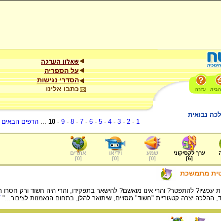
על הספריה
הסדרי נגישות
כתבו אלינו
לכה נבואית
1
-
2
-
3
-
4
-
5
-
6
-
7
-
8
-
9
-
10
...
הדפים הבאים
.
ערך לקסיקוני
שמע
וידיאו
אתרים
]
0
[
]
0
[
]
0
[
]
6
[
טית מתמשכת
 עכשיו? להתפטר? והרי אינו מואשם? להישאר בתפקידו, והרי היה חשוד ורק חסרו
 ההלכה יצרה קטגוריית "חשוד" מסויים, שיתואר להלן, בתחום הנאמנות לציבור..."
/