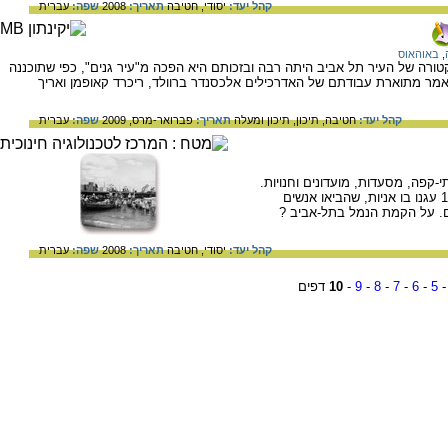
קהל יעד:
יסודי,
חטיבה
תאריך:
2008
שפה:
עברית
,
באוהאוס
רה של העיר תל אביב היתה רבה ובזכותם היא הפכה מ"עיר גנים", כפי שתוכננה
מאמר מתוארת עבודתם של האדרכילים אלכסנדר ברוולד, ריכרד קאופמן ואריך
קהל יעד:
חטיבה,
תיכון,
תיכון ומעלה
תאריך:
פברואר-מרס, 2009
שפה:
עברית
י-קפה, מסעדות, מועדונים וחנויות.
האזור נקרא נמל כי משנת 1936 עד שנת 1965 עגנו בו אניות, שהביאו אנשים
ם. על הקמת הנמל בתל-אביב ?
קהל יעד:
יסודי,
חטיבה
תאריך:
2008
שפה:
עברית
5
-
6
-
7
-
8
-
9
-
10
דפים