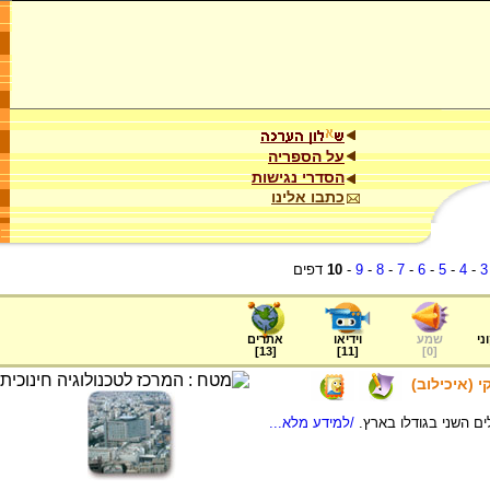
על הספריה
הסדרי נגישות
כתבו אלינו
3
-
4
-
5
-
6
-
7
-
8
-
9
-
10
דפים
ני
שמע
וידיאו
אתרים
]
13
[
]
11
[
]
0
[
 (איכילוב)
ים השני בגודלו בארץ.
/למידע מלא...