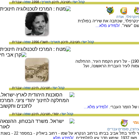
קהל יעד:
חטיבה,
תיכון
תאריך:
1998
שפה:
עברית
ינקרפלד, אנדה
נקרפלד, שכתבה את שיריה בפולנית
ם "עשיו".
/למידע מלא...
קהל יעד:
חטיבה,
תיכון
תאריך:
תשנ"ו 1996
שפה:
עברית
על הקמת העיר תל אביב בי' בסיוון תרס"ט (1909) - על רעיון הקמת העיר, ההחלטה
מות לעיר העברית הראשונה, ועל
קהל יעד:
חטיבה,
תיכון
שפה:
עברית
/למידע מלא...
קהל יעד:
יסודי,
חטיבה,
תיכון
שפה:
עברית
מי
רוני)
,
סופרים עבריים
חיים נחמן ביאליק, המשורר הלאומי שלנו, עבר לדור בתל אביב בביתו ברחוב הנקרא על שמו - רחוב ביאליק - במספר 22 - בשנת
/למידע מלא...