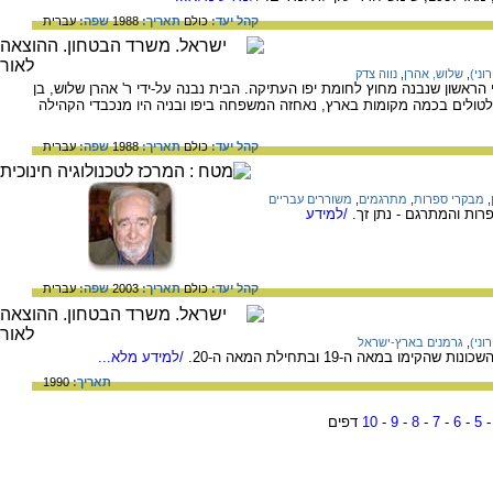
קהל יעד:
כולם
תאריך:
1988
שפה:
עברית
וני)
,
שלוש, אהרן
,
נווה צדק
בית היהודי הראשון שנבנה מחוץ לחומת יפו העתיקה. הבית נבנה על-ידי ר' אהרן שלוש, בן
 מאלג'יר ב- 1840. לאחר טלטולים בכמה מקומות בארץ, נאחזה המשפחה ביפו ובניה היו מנכבדי הקהילה
קהל יעד:
כולם
תאריך:
1988
שפה:
עברית
,
מבקרי ספרות
,
מתרגמים
,
משוררים עבריים
רות והמתרגם - נתן זך.
/למידע
קהל יעד:
כולם
תאריך:
2003
שפה:
עברית
וני)
,
גרמנים בארץ-ישראל
ו במאה ה-19 ובתחילת המאה ה-20.
/למידע מלא...
תאריך:
1990
-
5
-
6
-
7
-
8
-
9
-
10
דפים