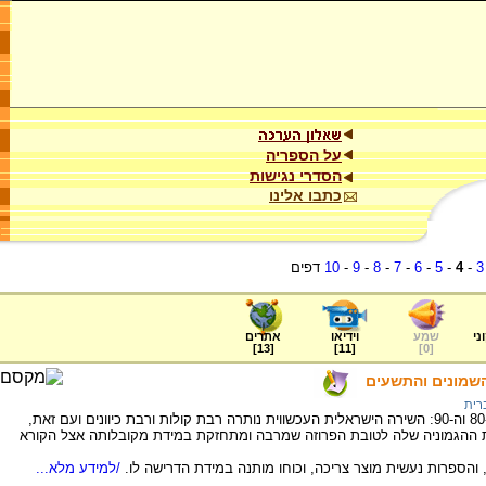
על הספריה
הסדרי נגישות
כתבו אלינו
3
-
4
-
5
-
6
-
7
-
8
-
9
-
10
דפים
ני
שמע
וידיאו
אתרים
]
13
[
]
11
[
]
0
[
שמונים והתשעים
רית
מידע על הספרות העברית בישראל בשנות ה-80 וה-90: השירה הישראלית העכשווית נותרה רבת קולות ורבת כיוונים ועם זאת,
ת ההגמוניה שלה לטובת הפרוזה שמרבה ומתחזקת במידת מקובלותה אצל הקורא
והספרות נעשית מוצר צריכה, וכוחו מותנה במידת הדרישה לו.
/למידע מלא...