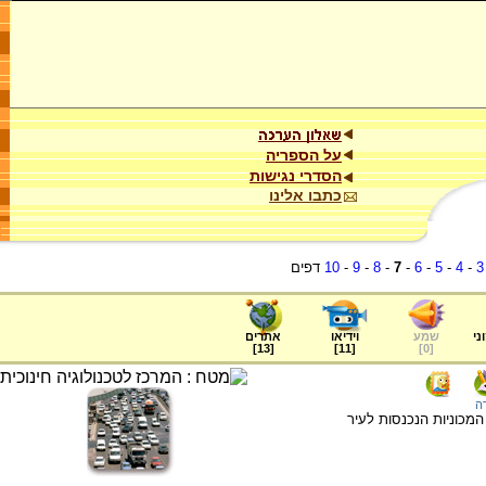
על הספריה
הסדרי נגישות
כתבו אלינו
3
-
4
-
5
-
6
-
7
-
8
-
9
-
10
דפים
ני
שמע
וידיאו
אתרים
]
13
[
]
11
[
]
0
[
ה
מכוניות הנכנסות לעיר