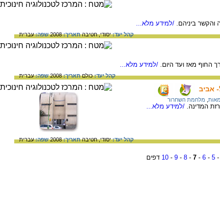
 והקשר ביניהם.
/למידע מלא...
קהל יעד:
יסודי,
חטיבה
תאריך:
2008
שפה:
עברית
ך החוף מאז ועד היום.
/למידע מלא...
קהל יעד:
כולם
תאריך:
2008
שפה:
עברית
 אביב
אות
,
מלחמת השחרור
זת המדינה.
/למידע מלא...
קהל יעד:
יסודי,
חטיבה
תאריך:
2008
שפה:
עברית
5
-
6
-
7
-
8
-
9
-
10
דפים