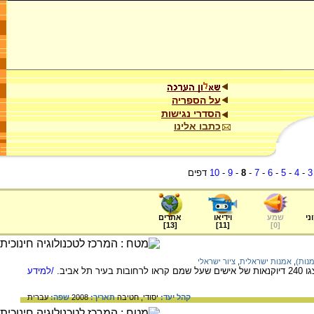
על הספריה
הסדרי נגישות
כתבו אלינו
3
-
4
-
5
-
6
-
7
-
8
-
9
-
10
דפים
ני
שמע
וידיאו
אתרים
]
13
[
]
11
[
]
0
[
נות)
,
אמנות ישראלית
,
ציור ישראלי
 אביב.
/למידע
קהל יעד:
יסודי,
חטיבה
תאריך:
2008
שפה:
עברית