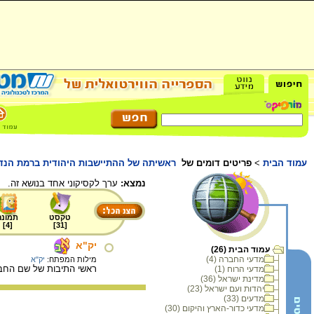
עמוד הבית
>
פריטים דומים של
ראשיתה של ההתיישבות היהודית ברמת הנדיב
נמצא:
ערך לקסיקוני אחד בנושא זה.
טקסט
תמונה
]
4
[
]
31
[
יק"א
עמוד הבית (26)
מדעי החברה (4)
מילות המפתח:
יק"א
ראשי התיבות של שם החברה להתיישבות יהודית: iation
מדעי הרוח (1)
מדינת ישראל (36)
יהדות ועם ישראל (23)
מדעים (33)
מדעי כדור-הארץ והיקום (30)