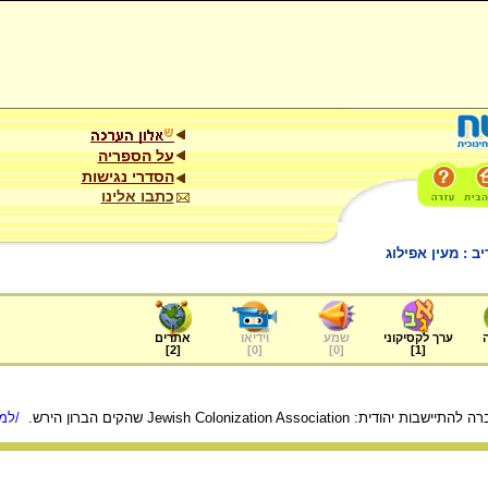
על הספריה
הסדרי נגישות
כתבו אלינו
 : מעין אפילוג
ערך לקסיקוני
שמע
וידיאו
אתרים
]
2
[
]
0
[
]
0
[
]
1
[
Jewish Colonization Assoc שהקים הברון הירש.
/למי