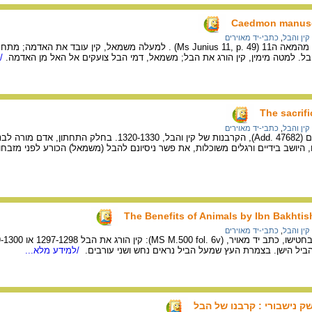
Caedmon manuscr
קין והבל
,
כתבי-יד מאוירים
ציור של קין והבל בכתב יד מהמאה ה11 (Ms Junius 11, p. 49) . למעלה משמאל, 
. למטה מימין, קין הורג את הבל; משמאל, דמי הבל צועקים אל האל מן האדמה.
/ל
The sacrif
קין והבל
,
כתבי-יד מאוירים
התנ"ך המאוייר של הוקהאם (Add. 47682), הקרבנות של קין והבל, 0
 היושב בידיים ורגלים משוכלות, את פשר ניסיונם להבל (משמאל) הכורע לפני מזבחו
The Benefits of Animals by Ibn Bakhtish
קין והבל
,
כתבי-יד מאוירים
ביל הישן. בצמרת העץ שמעל הביל נראים נחש ושני עורבים.
/למידע מלא...
ק נישבורי : קרבנו של הבל