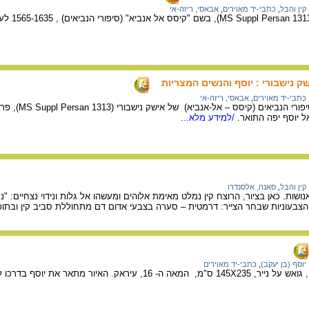
קין והבל
,
כתבי-יד מאוירים
,
אבאסי, ריזה-אי
ק נישבורי : יוסף והנשים המצריות
כתבי-יד מאוירים
,
אבאסי, ריזה-אי
 יוסף יפה התואר.
/למידע מלא...
קין והבל
,
סאנה, אלסנדרו
שות. כאן בציור, הרוצח קין נמלט מאימת אלוהים ומעשהו אל גלות ונידוי נצחיים: "נ
 הצבעוניות שבחר הצייר: דרמטית – סערה בצבעי אדום דם מתחוללת סביב קין ובתוכ
יוסף (בן יעקב)
,
כתבי-יד מאוירים
איור מתוך כתב יד מוסלמי, גואש על נייר, 145X235 ס"מ, המאה ה- 16, עיראק.