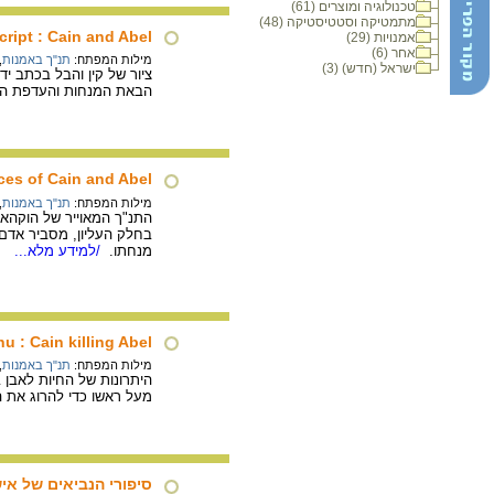
טכנולוגיה ומוצרים (61)
מתמטיקה וסטטיסטיקה (48)
ipt : Cain and Abel
אמנויות (29)
אחר (6)
מילות המפתח:
תנ"ך באמנות
,
ישראל (חדש) (3)
הבאת המנחות והעדפת הבל
ices of Cain and Abel
מילות המפתח:
תנ"ך באמנות
,
בחלק העליון, מסביר אדם,
מנחתו.
/למידע מלא...
u : Cain killing Abel
מילות המפתח:
תנ"ך באמנות
,
מעל ראשו כדי להרוג את ה
סיפורי הנביאים של איש