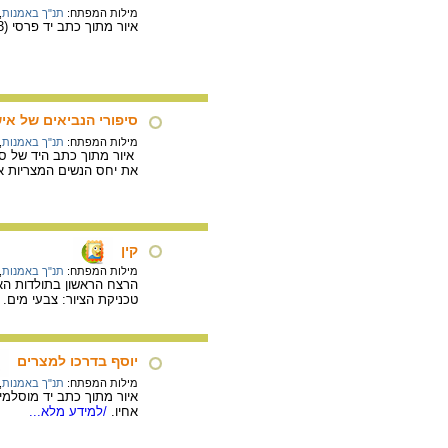
מילות המפתח:
תנ"ך באמנות
,
איור מתוך כתב יד פרסי (MS Suppl Persan 1313), בשם "קיסס אל אנביא" (סיפורי הנביאים) , 1565-1635 לערך.
סיפורי הנביאים של איש
מילות המפתח:
תנ"ך באמנות
,
את יחס הנשים המצריות אל
קין
מילות המפתח:
תנ"ך באמנות
,
הרצח הראשון בתולדות האנו
טכניקת הציור: צבעי מים.
יוסף בדרכו למצרים
מילות המפתח:
תנ"ך באמנות
,
אחיו.
/למידע מלא...