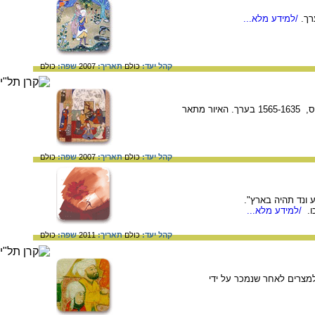
/למידע מלא...
קהל יעד:
כולם
תאריך:
2007
שפה:
כולם
איור מתוך כתב היד של סיפורי הנביאים (קיסס – אל-אנביא) של אישק נישבורי (MS Suppl Persan 1313), פרס, 1565-1635 בערך. האיור מתאר
קהל יעד:
כולם
תאריך:
2007
שפה:
כולם
ע ונד תהיה בארץ".
ו.
/למידע מלא...
קהל יעד:
כולם
תאריך:
2011
שפה:
כולם
 האיור מתאר את יוסף בדרכו למצרים לאחר שנמכר על ידי