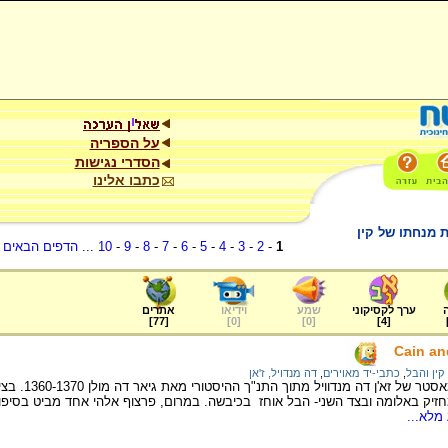
על הספריה
הסדרי נגישות
כתבו אלינו
1
-
2
-
3
-
4
-
5
-
6
-
7
-
8
-
9
-
10
...
הדפים הבאים
.
ערך לקסיקוני
שמע
וידיאו
אתרים
]
77
[
]
0
[
]
0
[
]
4
[
Cain an
קין והבל
,
כתבי-יד מאוירים
,
דה מנדויל, ז'אן
ציור של האמן הצ
יק באלומה ובצד השני- הבל אוחז בכיבשה. במרום, פרצוף אלהי אחד מביט בסיפוק
מלא...