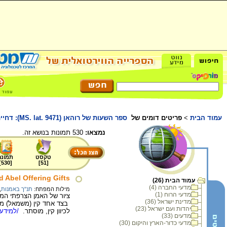
עמוד הבית
>
פריטים דומים של
ספר השעות של רוהאן (MS. lat. 9471): דחיית מנחתו של קין
נמצאו:
530 תמונות בנושא זה.
טקסט
תמונה
]
530
[
]
51
[
d Abel Offering Gifts
עמוד הבית (26)
מדעי החברה (4)
מילות המפתח:
תנ"ך באמנות
,
מדעי הרוח (1)
מדינת ישראל (36)
בצד אחד קין (משמאל) מחז
יהדות ועם ישראל (23)
לכיוון קין, מוסתר.
/למידע 
מדעים (33)
מדעי כדור-הארץ והיקום (30)