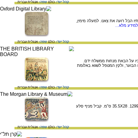
קהל יעד:
כולם
שפה:
אנגלית
עברית
קין עובד את האדמה; מתחתיו הבל רועה את צאנו. למעלה מימין,
מידע מלא...
קהל יעד:
כולם
שפה:
אנגלית
עברית
1320-133. בחלק התחתון, אדם מורה לבניו על הבאת מנחות ממשלח ידם.
 הבוער, ולקין המטפל לשווא באלומת
קהל יעד:
כולם
שפה:
אנגלית
עברית
היתרונות של החיות לאבן בחטישו, כתב יד מאויר, (MS M.500 fol. 6v): קין הורג את הבל 1297-1298 או 1299-1300. 35.5X28 ס"מ. קביל מניף סלע
קהל יעד:
כולם
שפה:
אנגלית
עברית