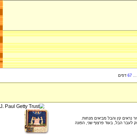
..
67
דפים
רפתי המאסטר של זא'ן דה מנדוויל מתוך התנ"ך ההיסטורי מאת גיאר דה מולן 1360-1370. בציור נראים קין והבל מביאים מנחות.
 לעבר הבל, בעוד פרצוף שני, הפונה