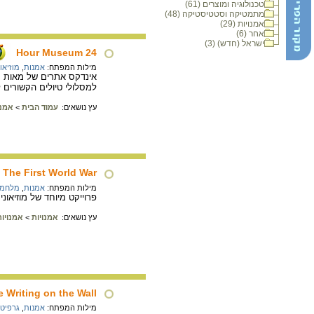
טכנולוגיה ומוצרים (61)
מתמטיקה וסטטיסטיקה (48)
אמנויות (29)
אחר (6)
ישראל (חדש) (3)
24 Hour Museum
מילות המפתח:
אמנות
,
מוזיאו
אינדקס אתרים של מאות מוז
למסלולי טיולים הקשורים ל
עץ נושאים:
עמוד הבית
>
אמנו
f The First World War
מילות המפתח:
אמנות
,
מלחמת
פרוייקט מיוחד של מוזיאונים באירופה, המציג אוסף של 110 ציורים שצו
עץ נושאים:
אמנויות
>
אמנויו
 Writing on the Wall
מילות המפתח:
אמנות
,
גרפיטי