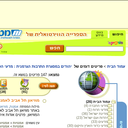
עמוד הבית
>
פריטים דומים של
יהודים במסגרת התרבות הגרמנית : מדעי הט
נמצאו:
147 פריטים בנושא זה.
טקסט
תמונה
]
28
[
]
91
[
מוזיאון תל אביב לאמנו
עמוד הבית (26)
מדעי החברה (4)
מילות המפתח:
אמנות
,
מוזיאו
מדעי הרוח (1)
באתר מוזיאון תל אביב לאמ
מדינת ישראל (36)
המוזיאון, פרטים אודות איר
יהדות ועם ישראל (23)
מדעים (33)
עץ נושאים:
אמנויות
>
אמנויות
מדעי כדור-הארץ והיקום (30)
אמנויות
>
אמנויו