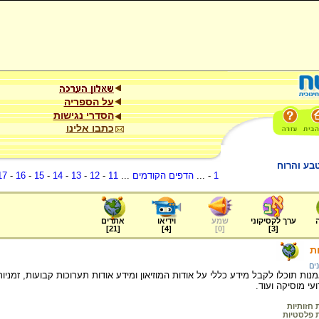
על הספריה
הסדרי נגישות
כתבו אלינו
בע והרוח
1
- ...
הדפים הקודמים
...
11
-
12
-
13
-
14
-
15
-
16
-
17
ערך לקסיקוני
שמע
וידיאו
אתרים
]
21
[
]
4
[
]
0
[
]
3
[
ת
נים
נות תוכלו לקבל מידע כללי על אודות המוזיאון ומידע אודות תערוכות קבועות, זמניו
ועי מוסיקה ועוד.
 חזותיות
ת פלסטיות