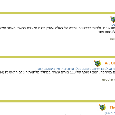
נים
יאונים וגלריות בבריטניה, ומידע על כאלה שעדיין אינם מיוצגים ברשת. האתר מציע 
אמנות ועוד.
יות
Art O
 העולם הראשונה
,
פיקאסו, פבלו
,
הורוביץ, ארמין
,
קוקושקה, אוסקר
ירו במהלך מלחמת העולם הראשונה (1918-1914) בידי 54 ציירים משתי החזיתות.
ת פלסטיות
The
 (אמנות)