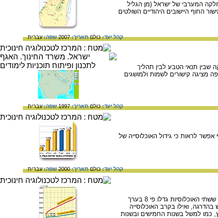
חלקה המערבי של ישראל (מן הגליל
שור החוף היישובים היהודיים השולטים
קהל יעד:
כולם
תאריך:
2007
שפה:
עברית
ה של המאה ה- 18 ומאפשרת לבחון את הזיקה שבין תנאי הטבע לבין תהליך
פה מציגה קישורים לשמות ולמושגים
קהל יעד:
כולם
תאריך:
1997
שפה:
עברית
את אחוזי הגידול של האוכלוסייה בישראל ובכמה מדינות נוספות בעולם בשנת 2000. בגרף אפשר לראות כי גידול האוכלוסייה של
קהל יעד:
כולם
תאריך:
2000
שפה:
עברית
הגידול שחל באוכלוסייה היהודית ובאוכלוסייה הערבית בישראל, מאז קום המדינה ועד לשנת 2001. בגרף רואים ששתי האוכלוסיות גדלו פי 8 בערך
בית התרחש בהדרגה, ואילו בקרב האוכלוסייה
רץ, כמו למשל בשנות החמישים ובשנות