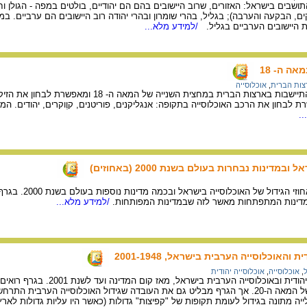
ושבים בישראל: האזורים, שרוב היישובים בהם הם יהודיים, בולטים במפה - הגולן ו
, הבקעה והערבה); בגליל, בהרי שומרון ובהרי יהודה רוב היישובים הם ערביים. במי
ת היישובים הערביים בגליל.
/למידע מלא...
ה ה- 18
צות הברית
,
אוכלוסייה
מפה המציגה את מפת ההתיישבות בארצות הברית במחצית השניי
לבחון את הרכב האוכלוסייה בתקופה: אנגליקנים, פוריטנים, קוֶוקרים, יהודים. המ
.
מדינות נבחרות בעולם בשנת 2000 (באחוזים)
בגרף זה ניתן לראות 
מדינות המתפתחות מאשר לזה שבמדינות המפותחות.
/למידע מלא...
והאוכלוסייה הערבית בישראל, 2001-1948
,
אוכלוסייה
,
אוכלוסייה יהודית
במהלך המחצית השנייה של המאה ה-20. אך הגרף מבליט גם את העובדה שגידול האוכלוסייה הער
לייה מתונה בגידול לעומת תקופות של "קפיצות" גדולות (כאשר היו עליות גדולות לא