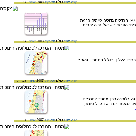
קהל יעד:
כולם
תאריך:
2008
שפה:
עברית
דיאגרמת עמודות המציגה את שיעורי הריבוי הטבעי במספר מדינות מפותחות ובארצות השכנות בשנים 2000-2001. הבדלים גדולים קיימים ברמת
יבוי הטבעי בישראל גבוה יחסית
קהל יעד:
כולם
תאריך:
2003
שפה:
עברית
 למעלה מ-50% מערביי ישראל חיים בגולן, בגליל העליון ובגליל התחתון; האחוז
קהל יעד:
כולם
תאריך:
2007
שפה:
עברית
מסחריים וגודל האוכלוסייה במחוזות השונים בישראל בשנת 2000: בין גודל האוכלוסייה לבין מספר המרכזים
ם המסחריים הוא הגדול ביותר;
קהל יעד:
כולם
תאריך:
2007
שפה:
עברית