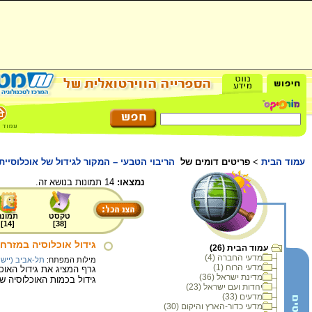
עמוד הבית
>
פריטים דומים של
הריבוי הטבעי – המקור לגידול של אוכלוסיית
נמצאו:
14 תמונות בנושא זה.
טקסט
תמונה
]
14
[
]
38
[
גידול אוכלוסיה במזרח
עמוד הבית (26)
מדעי החברה (4)
מילות המפתח:
תל-אביב (יישוב
מדעי הרוח (1)
מדינת ישראל (36)
גידול בכמות האוכלוסיה שנמש
יהדות ועם ישראל (23)
מדעים (33)
מדעי כדור-הארץ והיקום (30)