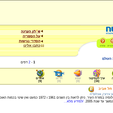
על הספריה
הסדרי נגישות
כתבו אלינו
 העולם
1
-
2
דפים
ערך לקסיקוני
שמע
וידיאו
אתרים
]
9
[
]
0
[
]
0
[
]
16
[
 תל אביב
 עירוני)
,
אוכלוסייה
ך עד שנת 2005.
/למידע מלא...