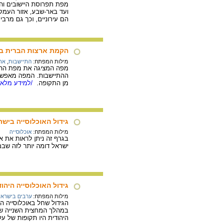
מפת תפרוסת היישובים והת
ועד באר-שבע, אזור העמקים
הם עירוניים, וכך גם מרבי
הקמת ארצות הברית במא
מילות המפתח:
התיישבות
,
אר
ההתיישבות. המפה מאפשרת 
מן התקופה.
/למידע מלא..
גידול האוכלוסייה בישראל וב
מילות המפתח:
אוכלוסייה
ישראל דומה יותר לזה שב
גידול האוכלוסייה היהודית 
מילות המפתח:
ערבים בישראל
היהודית היו תקופות של ע