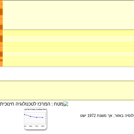
גרף המציג את גידול האוכלוסיה במזרח העיר. ניתן לראות בין השנים 1961 ו 1972 כמעט ואין שינוי בכמות האוכלוסיה באזור, אך משנת 1972 ישנו