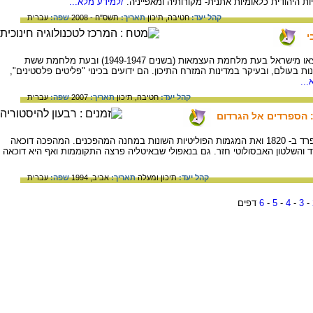
ת היהודית כלאומיות אתנית- מקורותיה ומאפייניה.
/למידע מלא...
קהל יעד:
חטיבה,
תיכון
תאריך:
תשס"ח - 2008
שפה:
עברית
י
סקירה קצרה על בעיית הפליטים הערבים שיצאו מישראל בעת מלחמת העצמאות (בשנים 1949-1947) ובעת מלחמת ששת
נות שונות בעולם, ובעיקר במדינות המזרח התיכון. הם ידועים בכינוי "פליטים פלסטינים",
..
קהל יעד:
חטיבה,
תיכון
תאריך:
2007
שפה:
עברית
המאמר מתאר את ההתקוממות הצבאית בספרד ב- 1820 ואת המגמות הפוליטיות השונות במחנה המהפכנים. המהפכה דוכאה
והשלטון האבסולוטי חזר. גם בנאפולי שבאיטליה פרצה התקוממות ואף היא דוכאה
קהל יעד:
תיכון ומעלה
תאריך:
אביב, 1994
שפה:
עברית
-
3
-
4
-
5
-
6
דפים