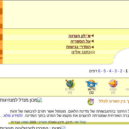
על הספריה
הסדרי נגישות
כתבו אלינו
1
-
2
-
3
-
4
-
5
-
6
דפים
ני
שמע
וידיאו
אתרים
]
0
[
]
1
[
]
0
[
 בין הפרט לכלל
החינוך בהתגבשותה של מדינת הלאום. מונופול אשר תורם לגיבושה של זהות
חברה האזרחית שמטרתה להעצים את מקומו של הפרט בתוך המדינה.
/למידע מלא...
קהל יעד:
תיכון,
תיכון ומעלה
תאריך:
2005
שפה:
עברית