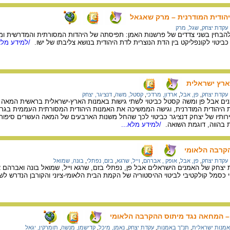
הודית המודרנית – מרק שאגאל
עקדת יצחק
,
שגל, מרק
 להבחין בשני צדדים של פרשנות האמן: תפיסתה של היהדות המסורתית והמדרשית ו
 כביטוי לקונפליקט בין הדת הנוצרית לדת היהודית בנושא צליבתו של ישו.
/למידע מלא
ארץ ישראלית
עקדת יצחק
,
פן, אבל
,
ארדון, מרדכי
,
קסטל, משה
,
דנציגר, יצחק
ת היהודית המודרנית, וגישה הממשיכה את האמנות היהודית המסורתית העממית בגרס
יצירותיו של יצחק דנציגר כביטוי לכך שהחל משנות הארבעים של המאה העשרים סיפור
ות בהווה, דוגמת השואה.
/למידע מלא...
קרבה הלאומי
עקדת יצחק
,
פן, אבל
,
אופק , אברהם
,
וייל, שרגא
,
בזם, נפתלי
,
בונה, שמואל
 יצחק של האמנים הישראלים אבל פן, נפתלי בזם, שרגא וייל, שמואל בונה ואברהם 
כסמל קולקטיבי לביטוי ההיסטוריה של הקמת הבית הלאומי-ציוני והקורבן הנדרש לשם
 – המחאה נגד מיתוס ההקרבה הלאומי
אמנות ישראלית
,
תנ"ך באמנות
,
עקדת יצחק
,
נאמן, מיכל
,
קדישמן, מנשה
,
תומרקין, יגאל