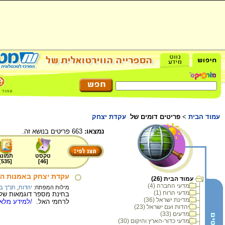
עמוד הבית
>
פריטים דומים של
עקדת יצחק
נמצאו:
663 פריטים בנושא זה.
טקסט
תמונה
]
535
[
]
46
[
עקדת יצחק באמנות היהוד
עמוד הבית (26)
מדעי החברה (4)
מילות המפתח:
יהדות
,
תנ"ך ב
מדעי הרוח (1)
בחינת מספר דוגמאות של 
מדינת ישראל (36)
לרחמי האל.
/למידע מלא.
יהדות ועם ישראל (23)
מדעים (33)
מדעי כדור-הארץ והיקום (30)