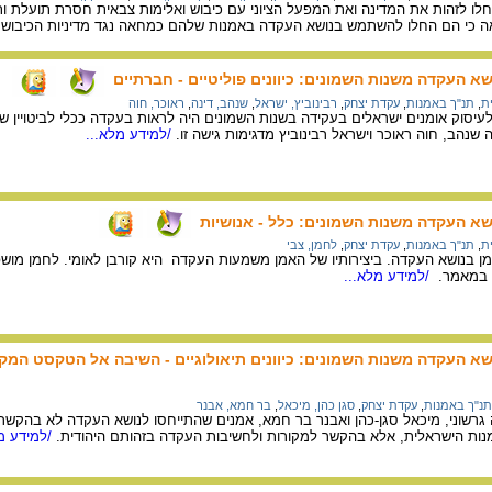
ו לזהות את המדינה ואת המפעל הציוני עם כיבוש ואלימות צבאית חסרת תועלת ותכלי
אה כי הם החלו להשתמש בנושא העקדה באמנות שלהם כמחאה נגד מדיניות הכיבוש
נושא העקדה משנות השמונים: כיוונים פוליטיים - חברתיים
ת
,
תנ"ך באמנות
,
עקדת יצחק
,
רבינוביץ, ישראל
,
שנהב, דינה
,
ראוכר, חוה
לעיסוק אומנים ישראלים בעקידה בשנות השמונים היה לראות בעקדה ככלי לביטויין של
 שנהב, חוה ראוכר וישראל רבינוביץ מדגימות גישה זו.
/למידע מלא...
נושא העקדה משנות השמונים: כלל - אנושיות
ת
,
תנ"ך באמנות
,
עקדת יצחק
,
לחמן, צבי
מן בנושא העקדה. ביצירותיו של האמן משמעות העקדה היא קורבן לאומי. לחמן מושפע 
ם במאמר.
/למידע מלא...
נושא העקדה משנות השמונים: כיוונים תיאולוגיים - השיבה אל הטקסט המק
תנ"ך באמנות
,
עקדת יצחק
,
סגן כהן, מיכאל
,
בר חמא, אבנר
גרשוני, מיכאל סגן-כהן ואבנר בר חמא, אמנים שהתייחסו לנושא העקדה לא בהקשר 
ות הישראלית, אלא בהקשר למקורות ולחשיבות העקדה בזהותם היהודית.
/למידע מל