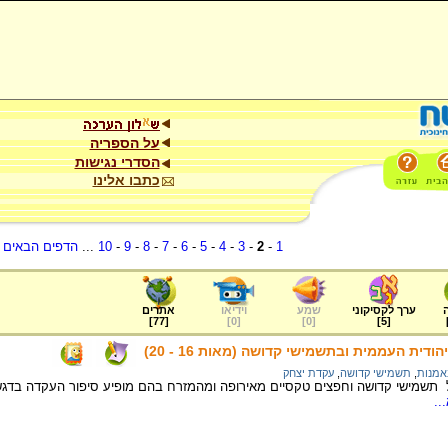
על הספריה
הסדרי נגישות
כתבו אלינו
1
-
2
-
3
-
4
-
5
-
6
-
7
-
8
-
9
-
10
...
הדפים הבאים
.
ערך לקסיקוני
שמע
וידיאו
אתרים
]
77
[
]
0
[
]
0
[
]
5
[
ית העממית ובתשמישי קדושה (מאות 16 - 20)
אמנות
,
תשמישי קדושה
,
עקדת יצחק
תשמישי קדושה וחפצים טקסיים מאירופה ומהמזרח בהם מופיע סיפור העקדה בדגש
..