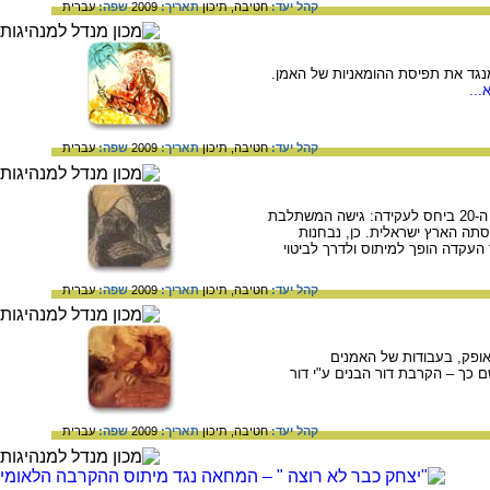
קהל יעד:
חטיבה,
תיכון
תאריך:
2009
שפה:
עברית
מנגד את תפיסת ההומאניות של האמן.
...
קהל יעד:
חטיבה,
תיכון
תאריך:
2009
שפה:
עברית
בחינת יצירותיהם של האמנים אבל פן ומשה קסטל כביטוי לשתי גישות באמנות הארץ-ישראלית בראשית המאה ה-20 ביחס לעקידה: גישה המשתלבת
תה הארץ ישראלית. כן, נבחנות
 העקדה הופך למיתוס ולדרך לביטוי
קהל יעד:
חטיבה,
תיכון
תאריך:
2009
שפה:
עברית
אופק, בעבודות של האמנים
 כך – הקרבת דור הבנים ע"י דור
קהל יעד:
חטיבה,
תיכון
תאריך:
2009
שפה:
עברית