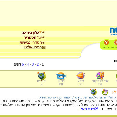
על הספריה
הסדרי נגישות
כתבו אלינו
ת
1
-
2
-
3
-
4
-
5
דפים
ערך לקסיקוני
שמע
וידיאו
אתרים
]
0
[
]
0
[
]
0
[
]
0
[
אן
א
,
חז"ל
,
פילון האלכסנדרוני
,
מדרש (פרשנות המקרא)
,
כת קומראן
גי הפרשנות העיקריים של המקרא העולים מכתבי קומראן, וכמה מהבעיות הכרוכות בח
 יש לנתחה כחלק ממכלול הפרשנות המקראית מימי בית שני ומן התקופה שלאחריה ול
ה הראשונים.
/למידע מלא...