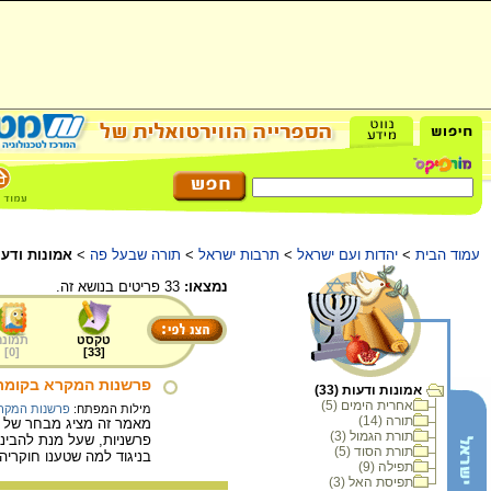
עמוד הבית
>
יהדות ועם ישראל
>
תרבות ישראל
>
תורה שבעל פה
>
אמונות ודעו
נמצאו:
33 פריטים בנושא זה.
טקסט
תמונה
]
0
[
]
33
[
פרשנות המקרא בקומר
אמונות ודעות (33)
אחרית הימים (5)
מילות המפתח:
פרשנות המקר
תורה (14)
מאמר זה מציג מבחר של סו
תורת הגמול (3)
פרשניות, שעל מנת להבינה
תורת הסוד (5)
בניגוד למה שטענו חוקרי
תפילה (9)
תפיסת האל (3)