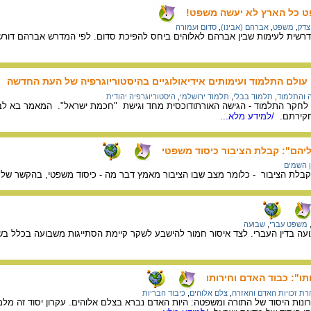
פט כל הארץ לא יעשה משפט!
צדק
,
משפט
,
אברהם (אבינו)
,
סדום ועמורה
רשית לעימות שבין אברהם לאלוהים ביחס להפיכת סדום. לפי המדרש אברהם דורש
 עולם התלמוד ועימותים אידיאולוגיים בהיסטוריוגרפיה של העת החדשה
 והתלמוד
,
תלמוד בבלי
,
תלמוד ירושלמי
,
היסטוריוגרפיה יהודית
 לחקר התלמוד - הגישה האורתודוכסית מחד וגישת "חכמת ישראל". המאמר בא לבחו
 חקירתם.
/למידע מלא...
עליהם": קבלת הציבור כיסוד משפטי
 השמים
בלת הציבור - כלומר מצב שבו הציבור מאמץ דבר מה - כיסוד משפטי, בהקשר של ק
משפט עברי
,
שבועה
ה בדין העברי. לצד איסור חמור להישבע לשקר קיימת הסתייגות משבועה בכלל בשל
ו": כבוד האדם וחירותו
ת זכויות האדם והאזרח
,
צלם אלוהים
,
כיבוד הבריות
ת היסוד של התורה ומשפטה: היות האדם נברא בצלם אלוהים. עקרון יסוד זה מלמד על