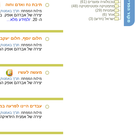
טכנולוגיה ומוצרים (61)
תיבת נח ואדם וחוה
מתמטיקה וסטטיסטיקה (48)
אמנויות (29)
מילות המפתח:
תנ"ך באמנות
,
אחר (6)
ישראל (חדש) (3)
ה- 20.
/למידע מלא...
חלום יוסף, חלום יעקב
מילות המפתח:
תנ"ך באמנות
,
יצירה של אברהם אופק המתארת שש תמונות מתוך ה
מעשה לעשיו
מילות המפתח:
תנ"ך באמנות
,
יצירה של אברהם אופק המציגה את כלי הציד של עשי
עבדים היינו לפרעה במ
מילות המפתח:
תנ"ך באמנות
,
יצירה של אמנית היודאיק