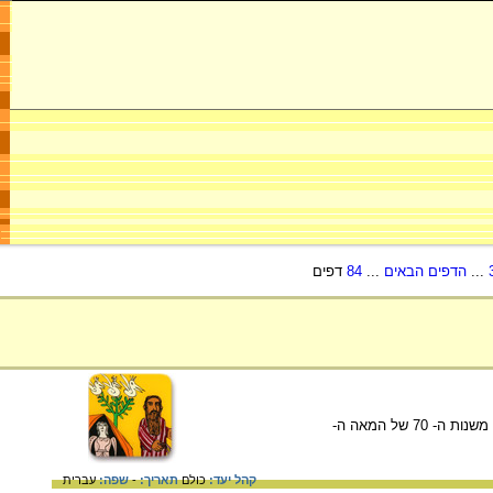
...
הדפים הבאים
...
84
דפים
יצירה של אברהם אופק המתארת את ביקורם של שלושת המלאכים אצל אברהם ושרה. 20X30, ציור על זכוכית משנות ה- 70 של המאה ה-
קהל יעד:
כולם
תאריך:
-
שפה:
עברית