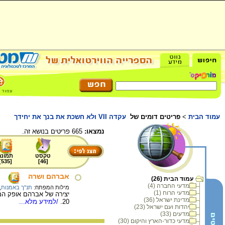
עמוד הבית
>
פריטים דומים של
עקדה VII ולא חשכת את בנך את יחידך
נמצאו:
665 פריטים בנושא זה.
טקסט
תמונה
]
535
[
]
46
[
אברהם ושרה
עמוד הבית (26)
מדעי החברה (4)
מילות המפתח:
תנ"ך באמנות
,
מדעי הרוח (1)
מדינת ישראל (36)
20.
/למידע מלא...
יהדות ועם ישראל (23)
מדעים (33)
מדעי כדור-הארץ והיקום (30)