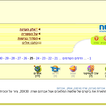
על הספריה
הסדרי נגישות
כתבו אלינו
1
- ...
הדפים הקודמים
...
21
-
22
-
23
-
24
-
25
-
26
-
27
-
28
-
29
-
30
ערך לקסיקוני
שמע
וידיאו
אתרים
]
77
[
]
0
[
]
0
[
]
7
[
אברהם (אבינו)
,
שרה (אימנו)
,
אופק , אברהם