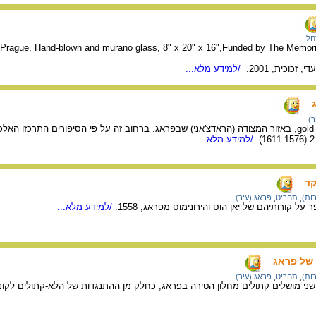
חל
n Prague, Hand-blown and murano glass, 8" x 20" x 16",Funded by The Memori
זכוכית, 2001.
/למידע מלא...
ר)
רחוב יוצרי הזהב, gold makers, באזור המצודה (הראדצ'אני) שבפראג. ברחוב זה על פי הסיפורים התרכ
/למידע מלא...
קד
ות)
,
תחריט
,
פראג (עיר)
ל קורותיהם של יאן הוס והירונימוס מפראג, 1558.
/למידע מלא...
של פראג
ות)
,
תחריט
,
פראג (עיר)
י 1618 הושלכו שני מושלים קתולים מחלון הטירה בפראג, כחלק מן ההתנגדות של הלא-קתולים