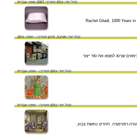
קהל יעד:
כולם
תאריך:
2007
שפה:
עברית
Rachel Giladi, 1000 Years i
קהל יעד:
חטיבה,
תיכון
תאריך:
-
שפה:
כולם
זו האלכימאים שניסו למצוא את סוד ייצור
קהל יעד:
כולם
תאריך:
-
שפה:
עברית
קהל יעד:
כולם
תאריך:
-
שפה:
עברית
 לקונטרה-רפורמציה. תחריט נחושת צבוע,