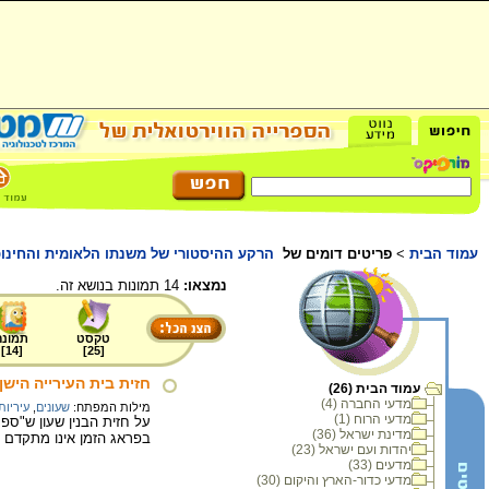
עמוד הבית
>
פריטים דומים של
הרקע ההיסטורי של משנתו הלאומית והחינו
נמצאו:
14 תמונות בנושא זה.
טקסט
תמונה
]
14
[
]
25
[
חזית בית העירייה הישן
עמוד הבית (26)
מדעי החברה (4)
מילות המפתח:
שעונים
,
עיריות
מדעי הרוח (1)
על חזית הבנין שעון ש"ספרו
מדינת ישראל (36)
בפראג הזמן אינו מתקדם 
יהדות ועם ישראל (23)
מדעים (33)
מדעי כדור-הארץ והיקום (30)