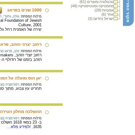
טכנולוגיה ומוצרים (61)
מתמטיקה וסטטיסטיקה (48)
1000 שנים בפראג
אמנויות (29)
אחר (6)
מילות המפתח:
גולה
,
גלעדי, ר
ישראל (חדש) (3)
al Foundation of Jewish
Culture, 2001
יצירה של האמנית רחל גלעדי, 
רחוב יצרני הזהב, פראג
מילות המפתח:
זהב
,
פראג (עי
הזהב בזמנו של רודולף ה- 2 (1611-1576).
יאן הוס מועלה על המו
מילות המפתח:
רפורמציה (נצר
תחריט עץ צבוע, מתוך ספר ע
ההשלכה מחלון הטירה 
מילות המפתח:
רפורמציה (נצר
ב- 23 במא
1635.
/למידע מלא...