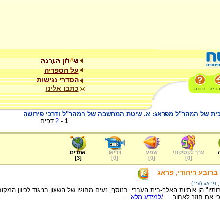
על הספריה
הסדרי נגישות
כתבו אלינו
כית של המהר"ל מפראג: א. שיטת המחשבה של המהר"ל ודרכי פירושה
1
-
2
דפים
ערך לקסיקוני
שמע
וידיאו
אתרים
]
3
[
]
0
[
]
0
[
]
0
[
 ברובע היהודי, פראג
,
פראג (עיר)
תיו" הן אותיות האלף-בית העברי. בנוסף, נעים מחוגיו של השעון בניגוד לכיוון המקוב
כי אם חוזר לאחור.
/למידע מלא...