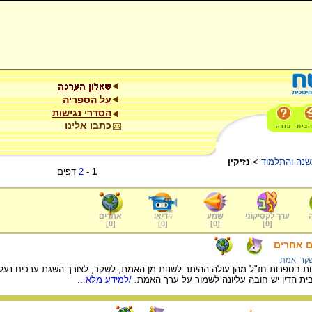
על הספריה
הסדרי נגישות
כתבו אלינו
נה והתלמוד
>
נזיקין
1
-
2
דפים
ערך לקסיקוני
שמע
וידיאו
אתרים
]
0
[
]
0
[
]
0
[
]
0
[
ם אחרים
קר
,
אמת
ות בספרות חז"ל מהן עולה ההיתר לשנות מן האמת, לשקר, לצורך השגת ערכים נע
בית הדין יש חובה עליונה לשמור על ערך האמת.
/למידע מלא...