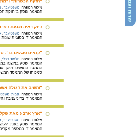
"חזקת הכשרות" ורמת ה
מילות המפתח:
משפט עברי
,
נ
המאמר עוסק ב"חזקת הכשר
היזק ראיה וצנעת הפר
מילות המפתח:
משפט עברי
,
פ
המאמר דן בסוגיות שונות 
"קנאים פוגעים בו": ס
מילות המפתח:
תלמוד בבלי
,
ק
המאמר עוסק במשנה במסכת
הממסד המשפטי מושך את י
סמכותו של הממסד המשפ
"והשיב את הגזלה אשר 
מילות המפתח:
גנבות
,
משפט ע
המאמר דן בדיני גניבה וג
"ארץ ארבע מאֹת שקל כס
מילות המפתח:
משפט עברי
,
ח
המאמר עוסק בעניין העושק
המאמר דן במספר מקרים כ