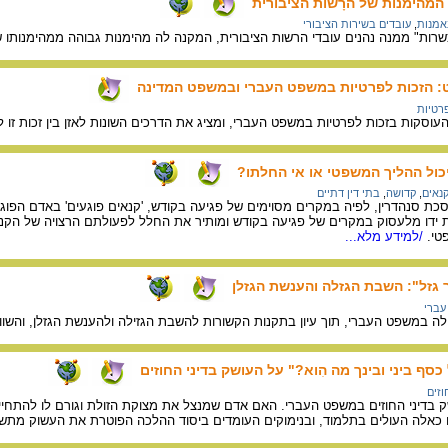
מהימנות של הרָשות הציבורית
אמנות
,
עובדים בשירות הציבורי
ות" ממנה נהנים עובדי הרשות הציבורית, המקנה לה מהימנות גבוהה ממהימנותו ש
ט: הזכות לפרטיות במשפט העברי ובמשפט המדינה
רטיות
העוסקות בזכות לפרטיות במשפט העברי, ומציג את הדרכים השונות לאזן בין זכות זו
יכול ההליך המשפטי או אי החלתו?
נאים
,
קדושה
,
בתי דין דתיים
 סנהדרין, לפיה במקרים מסוימים של פגיעה בקודש, 'קנאים פוגעים' באדם הפוגע.
דו מלעסוק במקרים של פגיעה בקודש ומותיר את החלל לפעולתם הרצויה של הקנאי
טי.
/למידע מלא...
גזל": השבת הגזלה והענשת הגזלן
ברי
זילה במשפט העברי, תוך עיון בתקנות הקשורות להשבת הגזילה ולהענשת הגזלן, והשו
ף ביני ובינך מה הִוא?" על העושק בדיני החוזים
וזים
 בדיני החוזים במשפט העברי. האם אדם שמנצל את מצוקת הזולת וגורם לו להתחייב
אלה העולים בתלמוד, ובנימוקים העומדים ביסוד ההלכה הפוטרת את העשוק מתשל