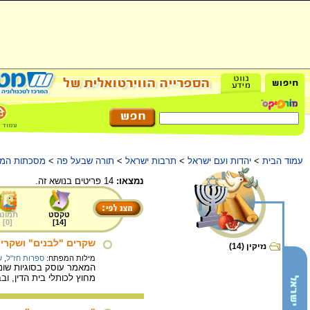
עמוד הבית
>
יהדות ועם ישראל
>
תרבות ישראל
>
תורה שבעל פה
>
מסכתות המש
נמצאו:
14 פריטים בנושא זה.
טקסט
תמונה
]
0
[
]
14
[
שקרים "לבנים" ושקרי
נזיקין (14)
מילות המפתח:
ספרות חז"ל
,
ש
המאמר עוסק בסוגיות שונ
מחוץ לכותלי בית הדין, וב