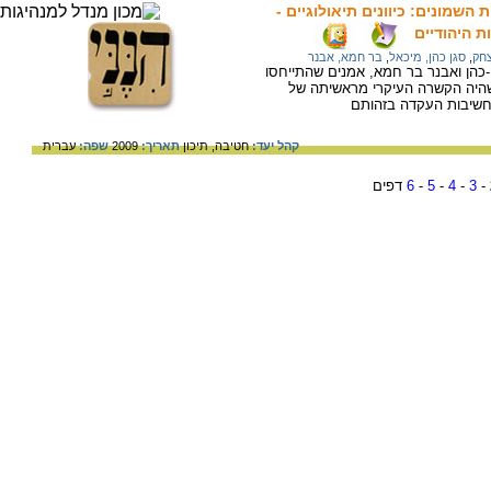
 השמונים: כיוונים תיאולוגיים -
 היהודיים
צחק
,
סגן כהן, מיכאל
,
בר חמא, אבנר
-כהן ואבנר בר חמא, אמנים שהתייחסו
שהיה הקשרה העיקרי מראשיתה של
חשיבות העקדה בזהותם
קהל יעד:
חטיבה,
תיכון
תאריך:
2009
שפה:
עברית
-
3
-
4
-
5
-
6
דפים