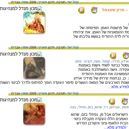
קהל יעד:
חטיבה,
תיכון
תאריך:
2009
שפה:
עברית
 – מרק שאגאל
ם של פרשנות האמן: תפיסתה של
 ההומאניות של האמן. את יצירותיו
צרית לדת היהודית בנושא צליבתו של
קהל יעד:
חטיבה,
תיכון
תאריך:
2009
שפה:
עברית
ארדון, מרדכי
,
קסטל, משה
,
דנציגר, יצחק
סטל כביטוי לשתי גישות באמנות
בראשית המאה ה-20 ביחס לעקידה: גישה המשתלבת באמנות
 הממשיכה את האמנות היהודית
, נבחנות יצירתו של מרדכי ארדון
 משנות הארבעים של המאה העשרים סיפור העקדה הופך למיתוס ולדרך לביטוי רגשות
מידע מלא...
קהל יעד:
חטיבה,
תיכון
תאריך:
2009
שפה:
עברית
אופק , אברהם
,
וייל, שרגא
,
בזם, נפתלי
,
בונה,
הישראלים אבל פן, נפתלי בזם, שרגא
ל האמנים הללו העקדה מקבלת ביטוי
בית הלאומי-ציוני והקורבן הנדרש
/למידע מלא...