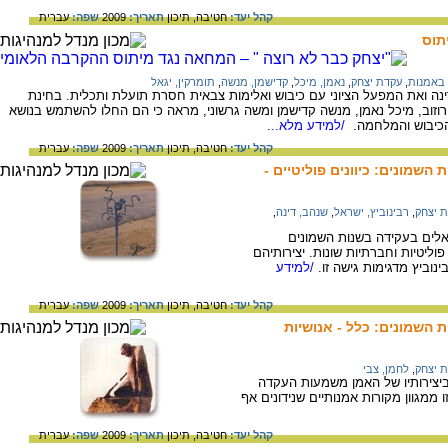
קהל יעד:
חטיבה,
תיכון
תאריך:
2009
שפה:
עברית
תוס
 באמנות
,
עקדת יצחק
,
נאמן, מיכל
,
קדישמן, מנשה
,
תומרקין, יגאל
ה ואת המפעל הציוני עם כיבוש ואלימות צבאית חסרת תועלת ותכלית. בחינת
ם רוזוב, מיכל נאמן, מנשה קדישמן ומשה גרשוני, מראה כי הם החלו להשתמש בנושא
כיבוש והמלחמה.
/למידע מלא...
קהל יעד:
חטיבה,
תיכון
תאריך:
2009
שפה:
עברית
 השמונים: כיוונים פוליטיים -
 יצחק
,
רבינוביץ, ישראל
,
שנהב, דינה
,
ראלים בעקידה בשנות השמונים
וליטיות וחברתיות שונות. יצירותיהם
נוביץ מדגימות גישה זו.
/למידע
קהל יעד:
חטיבה,
תיכון
תאריך:
2009
שפה:
עברית
ת השמונים: כלל - אנושיות
 יצחק
,
לחמן, צבי
 ביצירותיו של האמן משמעות העקדה
ו ממגוון מקורות אמנותיים שנידונים אף
קהל יעד:
חטיבה,
תיכון
תאריך:
2009
שפה:
עברית