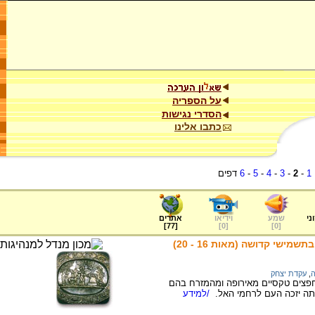
על הספריה
הסדרי נגישות
כתבו אלינו
1
-
2
-
3
-
4
-
5
-
6
דפים
ני
שמע
וידיאו
אתרים
]
77
[
]
0
[
]
0
[
שי קדושה (מאות 16 - 20)
ה
,
עקדת יצחק
פצים טקסיים מאירופה ומהמזרח בהם
תה יזכה העם לרחמי האל.
/למידע