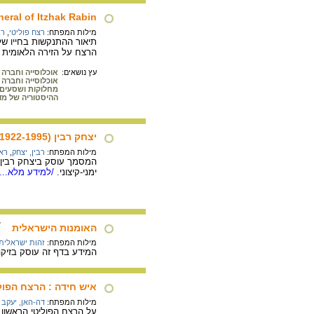
eral of Itzhak Rabin
מילות המפתח:
רצח פוליטי
,
רב
הרצח על הזירה הלאומית וה
עץ נושאים:
אוכלוסייה וחברה
אוכלוסייה וחברה
מחלוקות ושסעים
ההיסטוריה של מד
יצחק רבין (1922-1995)
מילות המפתח:
רבין, יצחק
,
רא
ימני-קיצוני.
/למידע מלא...
האומנות הישראלית
מילות המפתח:
זהות ישראלית
המידע בדף זה עוסק בזיק
איש חידה : הרצח הפול
מילות המפתח:
דה-האן, יעקב 