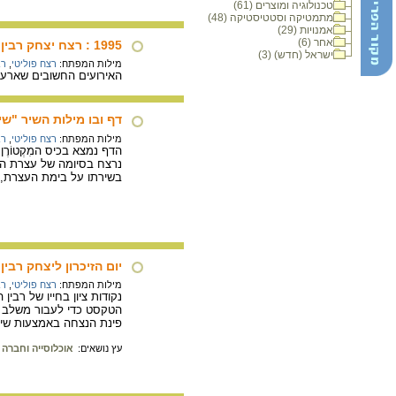
טכנולוגיה ומוצרים (61)
מתמטיקה וסטטיסטיקה (48)
אמנויות (29)
אחר (6)
1995 : רצח יצחק רבין
ישראל (חדש) (3)
מילות המפתח:
רצח פוליטי
,
רב
האירועים החשובים שארעו במדינת ישראל בשנת 1995: רצ
דף ובו מילות השיר "ש
מילות המפתח:
רצח פוליטי
,
רב
נרצח בסיומה של עצרת המ
בשירתו על בימת העצרת,
יום הזיכרון ליצחק רבין
מילות המפתח:
רצח פוליטי
,
רב
נקודות ציון בחייו של רבי
הטקסט כדי לעבור משלב ל
פינת הנצחה באמצעות שימ
עץ נושאים:
אוכלוסייה וחברה