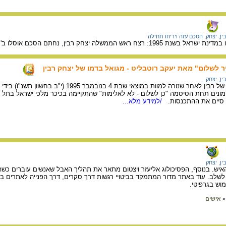
ין, יצחק
,
הסכם עזה ויריחו תחילה
ח ראש הממשלה יצחק רבין, נחתם הסכם אוסלו ב'.
יר לשלום" מאת יעקב רוטבליט - מגואל בדמו של יצחק רבין
ין, יצחק
הדף נמצא בכיס המִקְטוֹרֶן של רבין לאחר שנורה למוות במוצ
ונים תחת הסיסמה "כן לשלום - לא לאלימות" שהתקיימה בכיכר מלכי ישראל בתל א
 סיים את ההתכנסות.
/למידע מלא...
ין, יצחק
ן האיש. בנוסף, הפסיכולוג אליעזר ויצטום מתאר את תהליך האבל שאנשים עוברים כשה
שלב. עוד באתר מדור המתמקד בביטויי רגשות דרך סקרים, דרך הפנייה לאתרים בה
וש בגרפיטי.
>
אישים