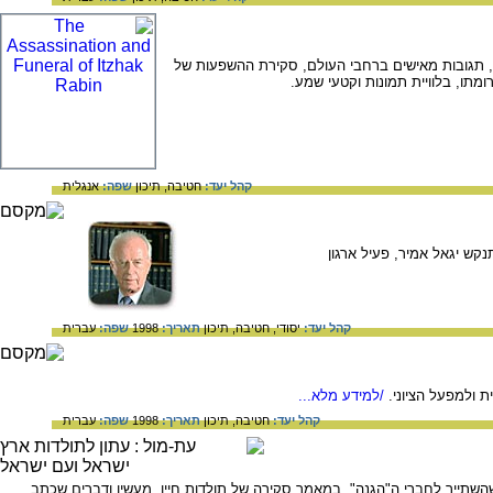
CNN, המביא מידע נרחב על רוצחו של רבין, תגובות מאישים ברחבי העולם, סקירת ההשפעות של
ומתו, בלוויית תמונות וקטעי שמע.
קהל יעד:
חטיבה,
תיכון
שפה:
אנגלית
ממשלה בישראל, זוכה פרס נובל לשלום, שנרצח ב 1995 על ידי המתנקש יגאל אמיר, פעיל ארגון
קהל יעד:
יסודי,
חטיבה,
תיכון
תאריך:
1998
שפה:
עברית
 ולמפעל הציוני.
/למידע מלא...
קהל יעד:
חטיבה,
תיכון
תאריך:
1998
שפה:
עברית
י יהודי-דתי, בידי צעיר שהשתייך לחברי ה"הגנה". במאמר סקירה של תולדות חייו, מעשיו ודברים שכתב