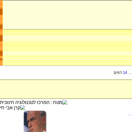
..
14
דפים
..