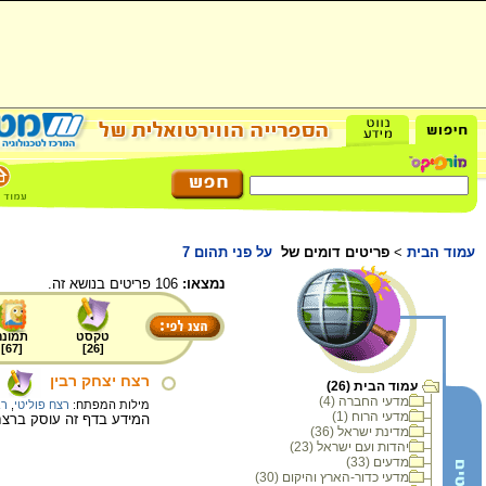
עמוד הבית
>
פריטים דומים של
על פני תהום 7
נמצאו:
106 פריטים בנושא זה.
טקסט
תמונה
]
67
[
]
26
[
רצח יצחק רבין
עמוד הבית (26)
מדעי החברה (4)
מילות המפתח:
רצח פוליטי
,
רב
מדעי הרוח (1)
המידע בדף זה עוסק ברצח יצחק רבין, 
מדינת ישראל (36)
יהדות ועם ישראל (23)
מדעים (33)
מדעי כדור-הארץ והיקום (30)