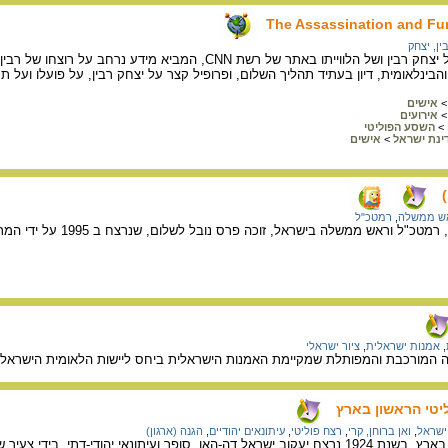
The Assassination and Fun
ין, יצחק
תיאור ההתנקשות בחייו של יצחק רבין ושל הלווייתו באתר של רשת 
בינלאומית, דיון בעתיד תהליך השלום, ופרופיל קצר על יצחק רבין, על פועלו ועל תר
>
אישים
>
אירועים
>
השסע הפוליטי
ינת ישראל
>
אישים
ש ממשלה
,
רמטכ"ל
המסמך עוסק ביצחק רבין, רמטכ"ל וראש 
,
אמנות ישראלית
,
ציור ישראלי
ה המורכבת והמפותלת שמקיימת האמנות הישראלית ביחס ליישות הלאומית הישראלית
יטי הראשון בארץ
ישראל
,
ואן ברוחן, קרי
,
רצח פוליטי
,
עיתונאים יהודיים
,
הגנה (ארגון)
על הרצח הפוליטי הראשון בארץ. בשנת 1924 נרצח יעקוב ישראל דה-האן, סופר ועיתונא