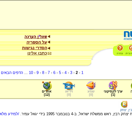
על הספריה
הסדרי נגישות
כתבו אלינו
1
-
2
-
3
-
4
-
5
-
6
-
7
-
8
-
9
-
10
...
הדפים הבאים
.
ערך לקסיקוני
שמע
וידיאו
אתרים
]
12
[
]
0
[
]
0
[
]
1
[
ין, יצחק
ראש ממשלת ישראל, ב-4 בנובמבר 1995 בידי יגאל עמיר.
/למידע מלא.