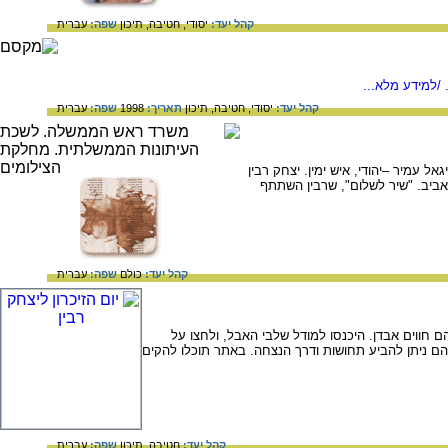
קהל יעד:
יסודי,
חטיבה,
תיכון
שפה:
עברית
/למידע מלא...
קהל יעד:
יסודי,
חטיבה,
תיכון
תאריך:
1998
שפה:
עברית
אי שבת 4 בנובמבר 1995 (י"ב בחשוון תשנ"ו) בידי יגאל עמיר –יהודי, איש ימין. יצחק רבין
ביב. "שיר לשלום", שרבין השתתף
קהל יעד:
כולם
שפה:
עברית
ם חווים אבדן. היכנסו למודל שלבי האבל, ולחצו על
ם ניתן להביע תחושות ודרך הנצחה. באתר תוכלו להקים
קהל יעד:
חטיבה,
תיכון
שפה:
עברית