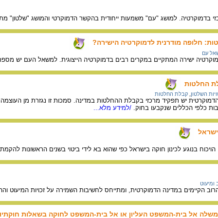
זי בדמוקרטיה. למושג "עם" משמעות ייחודית בהקשר הדמוקרטי והמושג "שלטון" מ
ת: חלופה מודרנית לדמוקרטיה הישירה?
אל עם
וקרטיה ישירה המתקיים במקרים רבים בדמוקרטיה הייצוגית. למשאל העם יש מספר י
לת החלטות
יות השלטון
,
קבלת החלטות
מוקרטית יש תפקיד מרכזי בקבלת ההחלטות במדינה. סמכות זו נגזרת מן העוצמה 
ות כלפי הכללים שנקבעו בחוק.
/למידע מלא...
לישראל
ויכוח בנוגע לכינון חוקה בישראל כפי שהוא בא לידי ביטוי בשנים הראשונות להקמת 
 ומיעוט
וב הקיימים במדינה הדמוקרטית, ומתייחס לחשיבות השמירה על זכויות המיעוט וההג
משלה אל בית-המשפט העליון או אל בית-המשפט לחוקה בשאלות חוקתיות