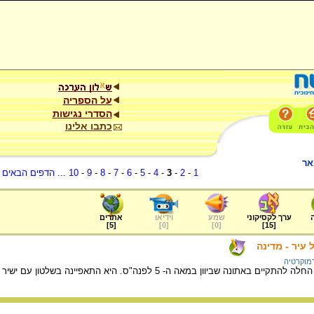
על הספריה
הסדרי נגישות
כתבו אלינו
אר
1
-
2
-
3
-
4
-
5
-
6
-
7
-
8
-
9
-
10
...
הדפים הבאים
.
ערך לקסיקוני
שמע
וידיאו
אתרים
]
5
[
]
0
[
]
0
[
]
15
[
 עיר - מדינה
מוקרטיה
"ס. היא התאפיינה בשלטון עם ישיר ובשוויון הפוליטי שהתקיים בקרב מי שהוגדר כחלק מן ה"פוליס" היוונית.