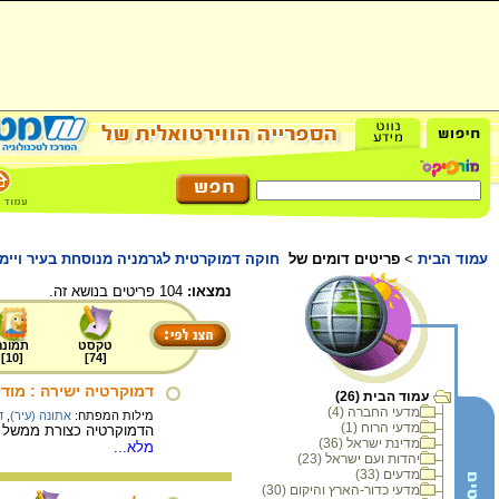
עמוד הבית
>
פריטים דומים של
חוקה דמוקרטית לגרמניה מנוסחת בעיר ויימ
נמצאו:
104 פריטים בנושא זה.
טקסט
תמונה
]
10
[
]
74
[
דמוקרטיה ישירה : מודל
עמוד הבית (26)
מדעי החברה (4)
מילות המפתח:
אתונה (עיר)
,
ד
מדעי הרוח (1)
הדמוקרטיה כצורת ממשל החלה להתקיים באתונה שביוון במאה ה- 5 לפנה
מדינת ישראל (36)
מלא...
יהדות ועם ישראל (23)
מדעים (33)
מדעי כדור-הארץ והיקום (30)