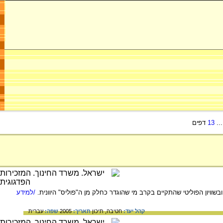
..
13
דפים
/למידע
קהל יעד:
חטיבה,
תיכון
תאריך:
2005
שפה:
עברית